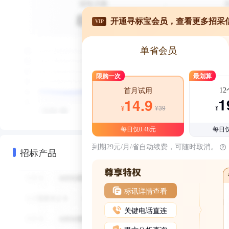
开通寻标宝会员，查看更多招采
VIP
单省会员
限购一次
最划算
1
首月试用
1
14.9
¥39
¥
¥
每日仅0.48元
每日仅
到期29元/月/省自动续费，可随时取消。
招标产品
标讯详情查看
关键电话直连