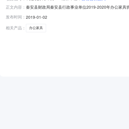
秦安县财政局秦安县行政事业单位2019-2020年办公家
正文内容：
财政局行政区域秦安县公告时间2019年01月02日19:25
发布时间：
2019-01-02
万元（人民币）联系人及联系方式：项目联系人韩玉平项目联
相关产品：
办公家具