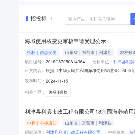
招投标
4
海域使用权变更审核申请受理公示
招标｜信息变更
山东省｜东营市｜利津县
农林牧
项目编号：
2019C37050314364
招标单位：
利津县利滨
根据《中华人民共和国海域使用管理法》和《山
正文内容：
有限公司、利津县利滨农业开发有限公司60宗
发布时间：
2024-11-15
为现状海床高程至海平面，用海位置、面积、类型、
任何单位、组织和个人对项目用
相关产品：
海域使用权
利津县利滨市政工程有限公司18宗围海养殖
中标｜中标通知
山东省｜东营市｜利津县
招标单位：
利津县利滨市政工程有限公司
中标单位：
东