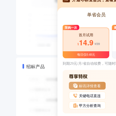
单省会员
限购一次
首月试用
14.9
¥39
¥
每日仅0.48元
到期29元/月/省自动续费，可随
招标产品
标讯详情查看
关键电话直连
甲方分析查询