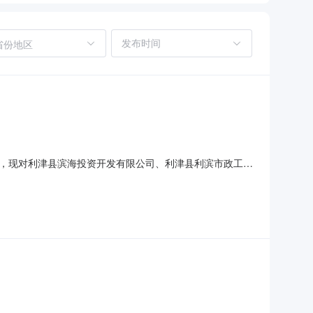
省份地区
，现对利津县滨海投资开发有限公司、利津县利滨市政工程
目用海均变更为立体分层设权，用海空间层为水体，高程范围
1月15日至2024年11月25日，公示期为7个工作日，