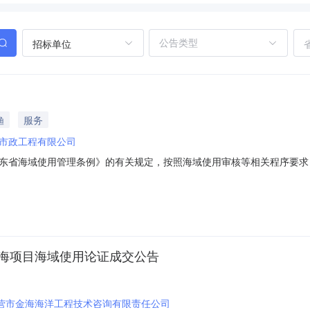
招标单位
渔
服务
市政工程有限公司
东省海域使用管理条例》的有关规定，按照海域使用审核等相关程序要求
围海养殖项目和1宗盐田项目海域使用权变更审核申请进行公示，61宗项
方式、期限等其他信息均不变化。变更信息详见附表。公示时间：2024年1
用海项目海域使用论证成交公告
营市金海海洋工程技术咨询有限责任公司