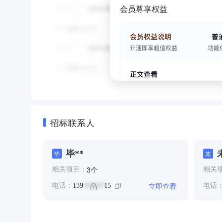
会员尊享权益
招标联系人
毕**
毕
未
个
3
相关项目：
相关
立即查看
电话：
139
15
电话
******