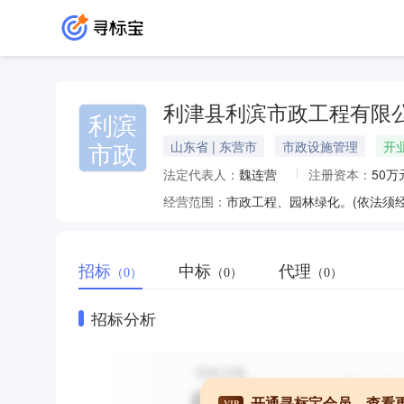
利津县利滨市政工程有限
利滨
市政
山东省 | 东营市
市政设施管理
开
法定代表人：
魏连营
注册资本：
50万
经营范围：
市政工程、园林绿化。(依法须
招标
中标
代理
（0）
（0）
（0）
招标分析
开通寻标宝会员，查看
VIP