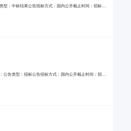
：公告类型：中标结果公告招标方式：国内公开截止时间：招标机
养殖用海项目海域使用论证成交公告一、项目名称：利津县利
10月31日四、采购方式：竞争性磋商五、成交情况：序号预成
目编号：公告类型：招标公告招标方式：国内公开截止时间：招标
海养殖用海项目海域使用论证竞争性磋商公告山东颐隆招标有
争性磋商方式实施采购，具体事宜按照竞争性磋商采购文件执