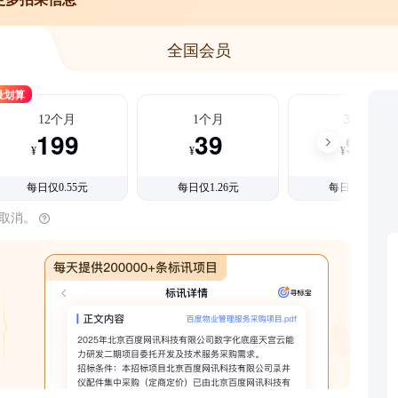
全国会员
最划算
12个月
1个月
3个月
199
39
99
¥
¥
¥
每日仅0.55元
每日仅1.26元
每日仅1.08元
时取消。