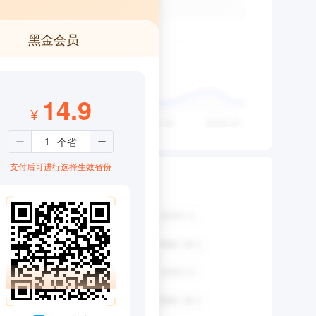
黑金会员
14.9
¥
支付后可进行选择生效省份