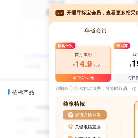
开通寻标宝会员，查看更多招采
VIP
单省会员
限购一次
最划算
1
首月试用
1
14.9
¥39
¥
¥
每日仅0.48元
每日仅
到期29元/月/省自动续费，可随时取消。
招标产品
标讯详情查看
关键电话直连