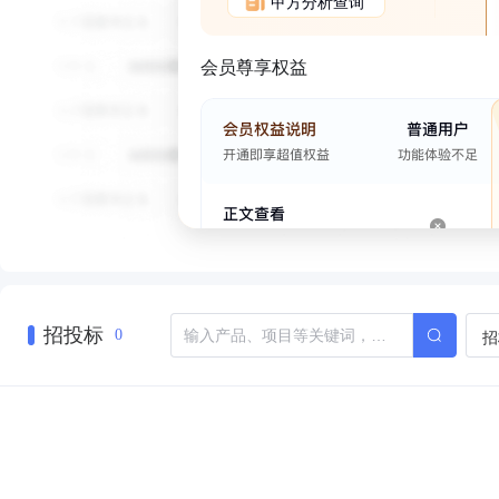
甲方分析查询
会员尊享权益
招投标
招
0