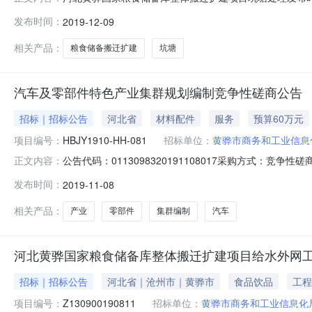
有限公司招标地区：河北省招标产品：扩建项目所属行业：;其它
发布时间：
2019-12-09
8883044采购人地址：黄骅市采购代理机构全称：河北华
相关产品：
粮食储备搬迁扩建
坑塘
汽车及零部件特色产业集群规划编制竞争性磋商公告
招标｜招标公告
河北省
材料配件
服务
预算60万元
项目编号：
HBJY1910-HH-081
招标单位：
黄骅市商务和工业信息
公告代码：0113098320191108017采购方式：竞
正文内容：
河北金阳招标代理有限公司评标方法和标准：综合评分法主
发布时间：
2019-11-08
布时间：2019-11-08采购项目编号：HBJY1910
相关产品：
产业
零部件
集群编制
汽车
河北黄骅国家粮食储备库整体搬迁扩建项目给水外网
招标｜招标公告
河北省｜沧州市｜黄骅市
食品饮品
工程
项目编号：
Z130900190811
招标单位：
黄骅市商务和工业信息化