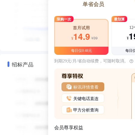
单省会员
限购一次
最划算
1
首月试用
1
14.9
¥39
¥
¥
每日仅0.48元
每日仅
到期29元/月/省自动续费，可随时取消。
招标产品
标讯详情查看
关键电话直连
甲方分析查询
会员尊享权益