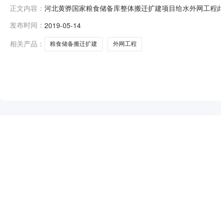
河北黄骅国家粮食储备库整体搬迁扩建项目给水外网工程
正文内容：
工程采购项目编号：Z130900190811采购人名称：黄
发布时间：
2019-05-14
采购代理机构地址：河北省沧州市黄骅市青年大街采购代理机构
给水外
相关产品：
粮食储备搬迁扩建
外网工程
NEW
HOT
5折起
暂时没有搜索结果…