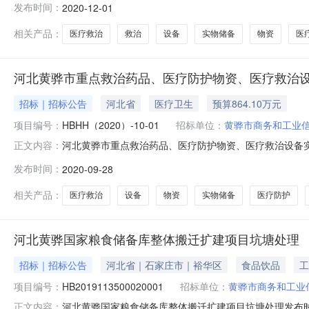
发布时间：
2020-12-01
务和工业信息化局，招标编号：HBHH（2020）-12
HBHH（2020）-12-02需要
相关产品：
医疗救治
救治
设备
实物储备
物资
医
河北黄骅市重点救治药品、医疗防护物资、医疗救治
招标｜招标公告
河北省
医疗卫生
预算864.10万元
项目编号：
HBHH（2020）-10-01
招标单位：
黄骅市商务和工业
河北黄骅市重点救治药品、医疗防护物资、医疗救治设备实物
正文内容：
为：河北沧州黄骅市重点救治药品、医疗防护物资、医疗
发布时间：
2020-09-28
局，招标编号：HBHH（2020）-10-01，招标文件售
的政府采购政
相关产品：
医疗救治
设备
物资
实物储备
医疗防护
河北黄骅国家粮食储备库整体搬迁扩建项目坑塘处理
招标｜招标公告
河北省｜石家庄市｜裕华区
食品饮品
工
项目编号：
HB2019113500020001
招标单位：
黄骅市商务和工业
河北黄骅国家粮食储备库整体搬迁扩建项目坑塘处理发布时间
正文内容：