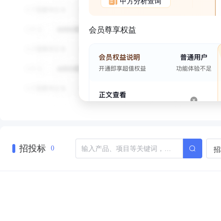
甲方分析查询
会员尊享权益
招投标
招
0