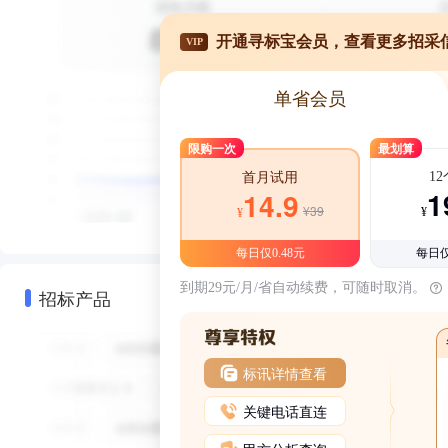
开通寻标宝会员，查看更多招采
VIP
单省会员
限购一次
最划算
1
首月试用
1
14.9
¥39
¥
¥
每日仅0.48元
每日仅
到期29元/月/省自动续费，可随时取消。
招标产品
标讯详情查看
关键电话直连