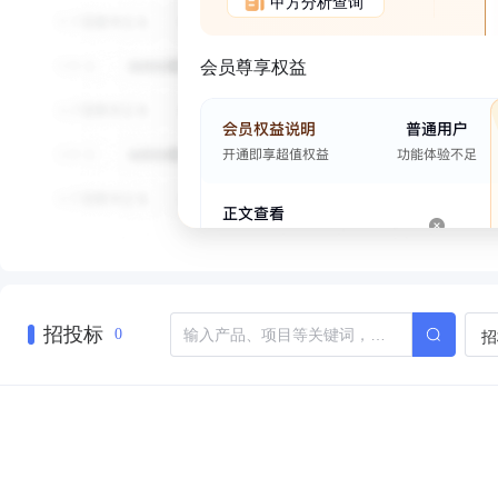
甲方分析查询
会员尊享权益
招投标
招
0