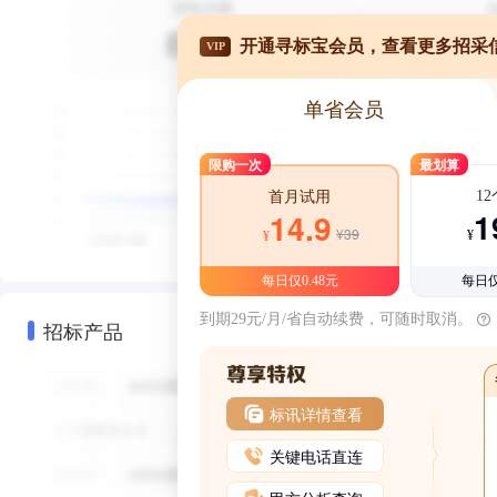
开通寻标宝会员，查看更多招采
VIP
单省会员
限购一次
最划算
1
首月试用
1
14.9
¥39
¥
¥
每日仅0.48元
每日仅
到期29元/月/省自动续费，可随时取消。
招标产品
标讯详情查看
关键电话直连