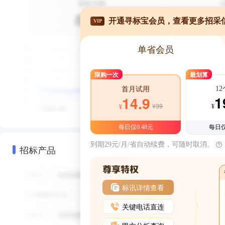
开通寻标宝会员，查看更多招采
VIP
单省会员
限购一次
最划算
1
首月试用
1
14.9
¥39
¥
¥
每日仅0.48元
每日仅
到期29元/月/省自动续费，可随时取消。
招标产品
标讯详情查看
关键电话直连