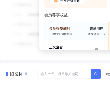
甲方分析查询
会员尊享权益
招投标
招
0