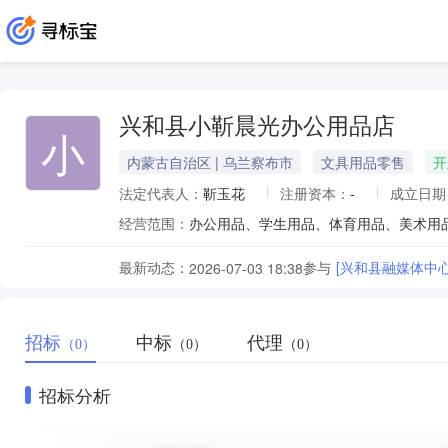
兴和县小靳晨光办公用品店
小
内蒙古自治区 | 乌兰察布市
文具用品零售
开
法定代表人：
靳玉花
注册资本：
-
成立日期
经营范围：
办公用品、学生用品、体育用品、美术用
最新动态：
参与
[兴和县融媒体中
2026-07-03 18:38
招标
中标
代理
（0）
（0）
（0）
招标分析