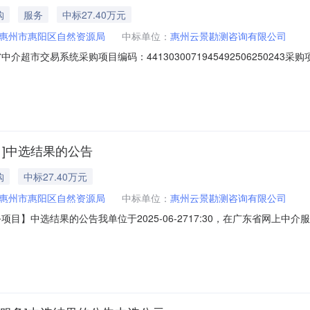
购
服务
中标27.40万元
惠州市惠阳区自然资源局
中标单位：
惠州云景勘测咨询有限公司
超市交易系统采购项目编码：4413030071945492506250243
无（属于非行政管理的中介服务项目采购）投资审批项目编码：服务金额：￥
总金额的30%。第二期付款：70%，服务满后10个工作日内，采购人向
目]中选结果的公告
购
中标27.40万元
惠州市惠阳区自然资源局
中标单位：
惠州云景勘测咨询有限公司
项目】中选结果的公告我单位于2025-06-2717:30，在广东省网上
：惠州市惠阳区自然资源局采购项目名称：中介服务事项：无（属于非行
3服务金额：￥274,000.00元金额说明：第一期付款：30%，签订合同之日起