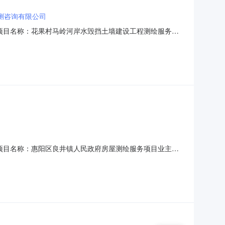
测咨询有限公司
32采购项目名称：花果村马岭河岸水毁挡土墙建设工程测绘服务项
项目编码：服务金额：￥3,200元至￥3,000元金额说
景勘测咨询有限公司中介机构联系地址：惠州市惠阳区秋长中心
07采购项目名称：惠阳区良井镇人民政府房屋测绘服务项目业主名
￥120,000元金额说明：服务费参考国家相关标准，暂
州云景勘测咨询有限公司中介机构联系地址：惠州市惠阳区秋长