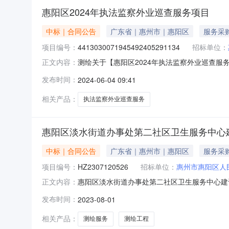
惠阳区2024年执法监察外业巡查服务项目
中标｜合同公告
广东省｜惠州市｜惠阳区
服务采
项目编号：
4413030071945492405291134
招标单位：
测绘关于【惠阳区2024年执法监察外业巡查服务
正文内容：
构，现将中选结果相关事项公告如下：项目业主
发布时间：
2024-06-04 09:41
码：441303007194549240529113
相关产品：
执法监察外业巡查服务
惠阳区淡水街道办事处第二社区卫生服务中心
中标｜合同公告
广东省｜惠州市｜惠阳区
服务采
项目编号：
HZ2307120526
招标单位：
惠州市惠阳区人
惠阳区淡水街道办事处第二社区卫生服务中心建
正文内容：
441303007195066230625042
发布时间：
2023-08-01
设项目测绘服务合同编号：HZ2307120526合同
容：按
相关产品：
测绘服务
测绘工程