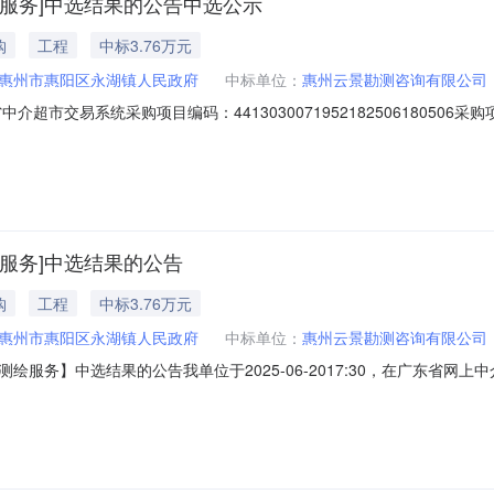
服务]中选结果的公告中选公示
购
工程
中标3.76万元
惠州市惠阳区永湖镇人民政府
中标单位：
惠州云景勘测咨询有限公司
超市交易系统采购项目编码：44130300719521825061805
服务事项：无（属于非行政管理的中介服务项目采购）投资审批项目编码：服
选取业务单位咨询电话：0752-3719838监督举报：中选中介机构名
服务]中选结果的公告
购
工程
中标3.76万元
惠州市惠阳区永湖镇人民政府
中标单位：
惠州云景勘测咨询有限公司
服务】中选结果的公告我单位于2025-06-2017:30，在广东省
项目业主：惠州市惠阳区永湖镇人民政府采购项目名称：中介服务事项：
6180506服务金额：￥37,580.00元金额说明：服务费参考国家相关标准