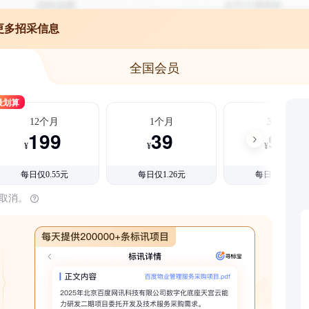
更多招采信息
全国会员
最划算
12个月
1个月
3个月
199
39
99
¥
¥
¥
每日仅0.55元
每日仅1.26元
每日仅1.08元
时取消。