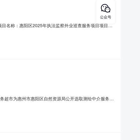
公众号
采购项目名称：惠阳区2025年执法监察外业巡查服务项目项目业
274,000元金额说明：第一期付款：30%，签订合同
成交人支付合同总金额的70%。根据《惠州市惠阳区自然资源
中介服务超市为惠州市惠阳区自然资源局公开选取测绘中介服务机
政管理的中介服务项目采购）投资审批项目否采购项目编
10个工作日内，采购人向成交人支付合同总金额的30%。第