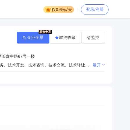
登录/注册
企业全景
取消收藏
监控
长鑫中路67号一楼
测绘服务；地理遥感信息服务；信息咨询服务（不含许可类信息咨询服务）；信息技术咨询服务；技术服务、技术开发、技术咨询、技术交流、技术转让、技术推广；工程管理服务；建设工程勘察；绘图、计算及测量仪器销售；导航、测绘、气象及海洋专用仪器销售；电子测量仪器销售；国内贸易代理。（依法须经批准的项目，经相关部门批准后方可开展经营活动）〓
展开