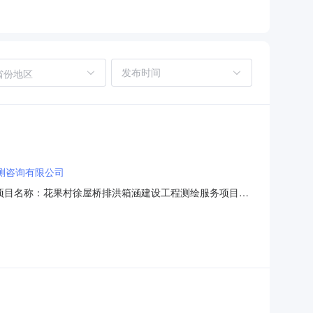
省份地区
测咨询有限公司
66采购项目名称：花果村徐屋桥排洪箱涵建设工程测绘服务项目业
编码：服务金额：￥3,200元至￥3,000元金额说明：
测咨询有限公司中介机构联系地址：惠州市惠阳区秋长中心区长