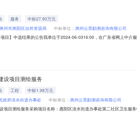
购
服务
中标27.90万元
惠州市惠阳区自然资源局
中标单位：
惠州云景勘测咨询有限公司
项目】中选结果的公告我单位于2024-06-0316:00，在广东省网上
：惠州市惠阳区自然资源局采购项目名称：中介服务事项：无（属于非行
4服务金额：￥279,000.00元金额说明：1期：30%，签订合同之日起10个
建设项目测绘服务
购
工程
中标1.98万元
民政府淡水街道办事处
中标单位：
惠州云景勘测咨询有限公司
设项目测绘服务采购项目名称：惠阳区淡水街道办事处第二社区卫生服务
1项目业主：惠州市惠阳区人民政府淡水街道办事处服务机构：惠州云景勘测咨询
总金额：￥19,821.67元合同签订时间：2023年07月25日履约人员：合同