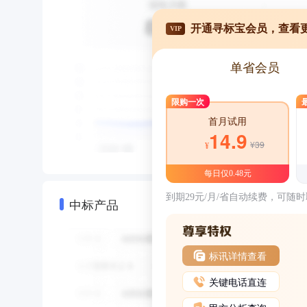
开通寻标宝会员，查看
VIP
单省会员
限购一次
首月试用
14.9
¥39
¥
每日仅0.48元
到期29元/月/省自动续费，可随
中标产品
标讯详情查看
关键电话直连