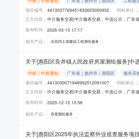
中标｜中标通知
广东省｜惠州市｜惠阳区
工程建
项目编号：
4413037769451832603050932
招标单位：
中介服务交易|中介服务交易；中选公示；广东省中介
正文内容：
目业主名称：惠州市惠阳区新圩镇花果股份经济合
发布时间：
2026-03-10 17:17
明：无选取中介机构方式：方案择优选取业务单位
区长
相关产品：
水毁挡土墙建设工程测绘服务
关于[惠阳区良井镇人民政府房屋测绘服务]中
中标｜中标通知
广东省｜惠州市｜惠阳区
服务采
项目编号：
4413030071948992512091007
招标单位：
中介服务交易|中介服务交易；中选公示；广东省中介
正文内容：
称：惠州市惠阳区良井镇人民政府中介服务事项：
发布时间：
2025-12-12 15:58
定为120000元。选取中介机构方式：直接选取
中心
相关产品：
房屋测绘服务
关于[惠阳区2025年执法监察外业巡查服务项