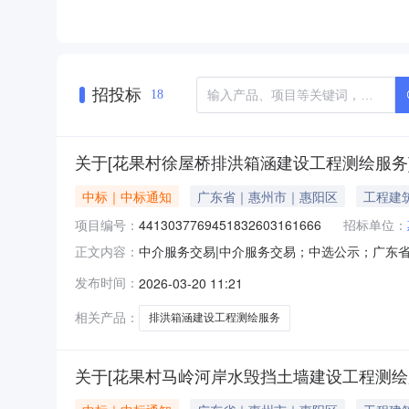
招投标
18
关于[花果村徐屋桥排洪箱涵建设工程测绘服务
中标｜中标通知
广东省｜惠州市｜惠阳区
工程建
项目编号：
4413037769451832603161666
招标单位：
中介服务交易|中介服务交易；中选公示；广东省中介
正文内容：
主名称：惠州市惠阳区新圩镇花果股份经济合作联
发布时间：
2026-03-20 11:21
无选取中介机构方式：方案择优选取业务单位咨询
鑫中
相关产品：
排洪箱涵建设工程测绘服务
关于[花果村马岭河岸水毁挡土墙建设工程测绘