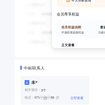
甲方分析查询
会员尊享权益
中标联系人
未*
未
个
3
相关项目：
立即查看
电话：
075
88
*******