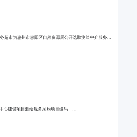
中介服务超市为惠州市惠阳区自然资源局公开选取测绘中介服务机
政管理的中介服务项目采购）投资审批项目否采购项目编
工作日内，采购人向成交人支付合同总金额的30%。2期：服
中心建设项目测绘服务采购项目编码：
有限公司合同名称：惠阳区淡水街道办事处第二社区卫生服务中心建
服务期限：2023年07月25日至2024年12月31日服务内