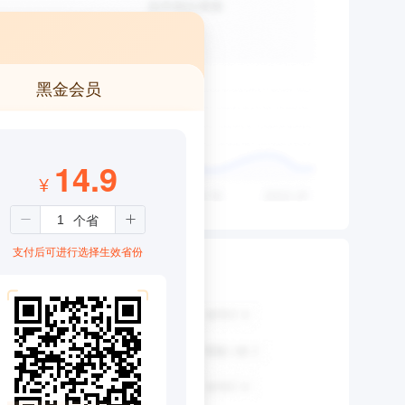
黑金会员
14.9
¥
支付后可进行选择生效省份