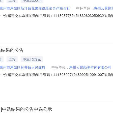
筑
工程
中标3200元
惠州市惠阳区新圩镇花果股份经济合作联合社
中标单位：
惠州云景勘
超市交易系统采购项目编码：44130377694518326030509
作联合社中介服务事项：无（属于非行政管理的中介服务项目采购）投资审批
咨询电话：0752-3627677监督举报：中选中介机构名称：惠州云
选结果的公告
购
工程
中标12万元
惠州市惠阳区良井镇人民政府
中标单位：
惠州云景勘测咨询有限公司
超市交易系统采购项目编码：44130300719489925120910
无（属于非行政管理的中介服务项目采购）投资审批项目编码：服务金额：
业务单位咨询电话：07523651536监督举报：中选中介机构名称：惠
目]中选结果的公告中选公示