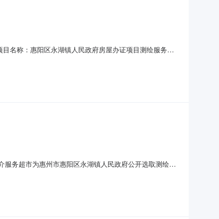
06采购项目名称：惠阳区永湖镇人民政府房屋办证项目测绘服务项
务金额：￥37,580元金额说明：服务费参考国家相关标
称：惠州云景勘测咨询有限公司中介机构联系地址：惠州市惠阳
网上中介服务超市为惠州市惠阳区永湖镇人民政府公开选取测绘中
无（属于非行政管理的中介服务项目采购）投资审批项目否
，暂定为37580元。选取中介服务机构方式：直接选取中选机构名