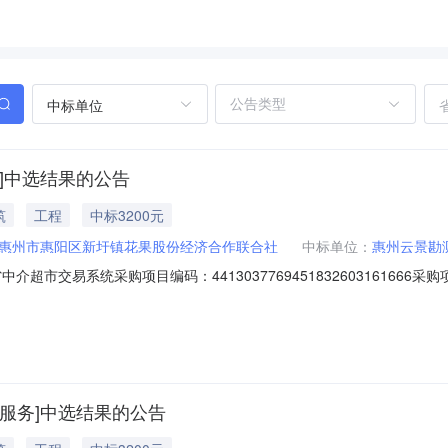
中标单位
]中选结果的公告
筑
工程
中标3200元
惠州市惠阳区新圩镇花果股份经济合作联合社
中标单位：
惠州云景勘
超市交易系统采购项目编码：44130377694518326031616
合社中介服务事项：无（属于非行政管理的中介服务项目采购）投资审批项目
电话：0752-3627677监督举报：中选中介机构名称：惠州云景勘
服务]中选结果的公告