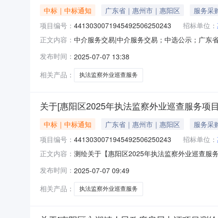
中标｜中标通知
广东省｜惠州市｜惠阳区
服务采
项目编号：
4413030071945492506250243
招标单位：
中介服务交易|中介服务交易；中选公示；广东省中介
正文内容：
主名称：惠州市惠阳区自然资源局中介服务事项：
发布时间：
2025-07-07 13:38
之日起10个工作日内，采购人向成交人支付合同
关
相关产品：
执法监察外业巡查服务
关于[惠阳区2025年执法监察外业巡查服务项
中标｜中标通知
广东省｜惠州市｜惠阳区
服务采
项目编号：
4413030071945492506250243
招标单位：
测绘关于【惠阳区2025年执法监察外业巡查服务
正文内容：
构，现将中选结果相关事项公告如下：项目业主
发布时间：
2025-07-07 09:49
码：441303007194549250625024
相关产品：
执法监察外业巡查服务