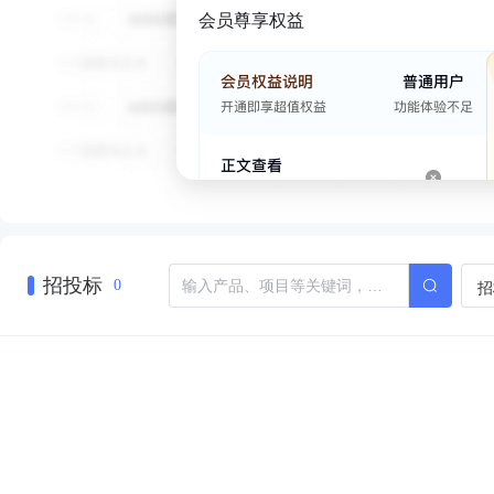
会员尊享权益
招投标
招
0