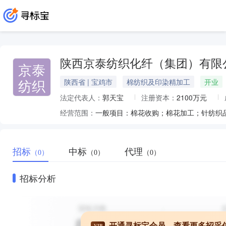
陕西京泰纺织化纤（集团）有限
京泰
纺织
陕西省 | 宝鸡市
棉纺织及印染精加工
开业
法定代表人：
郭天宝
注册资本：
2100万元
经营范围：
招标
中标
代理
（0）
（0）
（0）
招标分析
开通寻标宝会员，查看更多招采
VIP