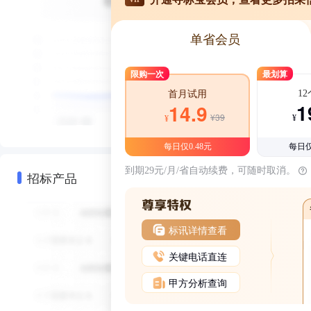
单省会员
限购一次
最划算
1
首月试用
1
14.9
¥39
¥
¥
每日仅0.48元
每日仅
到期29元/月/省自动续费，可随时取消。
招标产品
标讯详情查看
关键电话直连
甲方分析查询