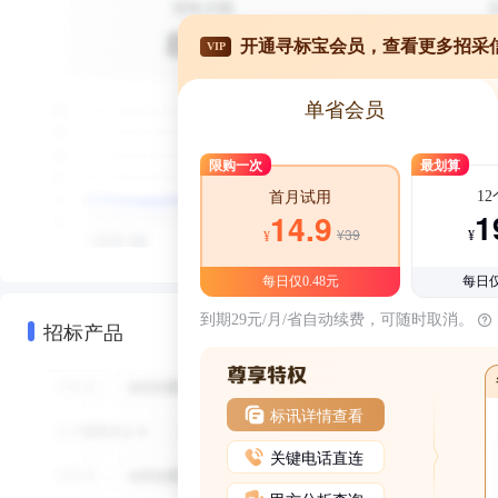
开通寻标宝会员，查看更多招采
VIP
单省会员
限购一次
最划算
1
首月试用
1
14.9
¥39
¥
¥
每日仅0.48元
每日仅
到期29元/月/省自动续费，可随时取消。
招标产品
标讯详情查看
关键电话直连