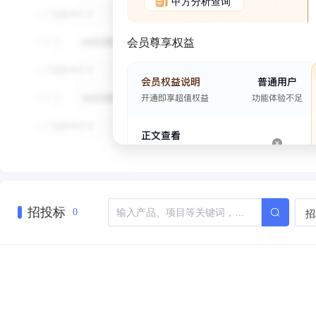
甲方分析查询
会员尊享权益
招投标
招
0