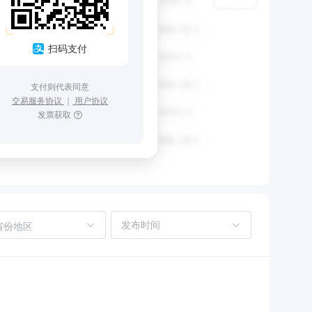
扫码支付
支付则代表同意
交易服务协议
｜
用户协议
发票获取
省份地区