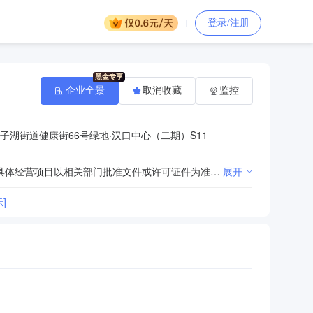
登录/注册
企业全景
取消收藏
监控
子湖街道健康街66号绿地·汉口中心（二期）S11
许可项目:建设工程施工;建筑劳务分包。（依法须经批准的项目，经相关部门批准后方可开展经营活动，具体经营项目以相关部门批准文件或许可证件为准）一般项目:建筑材料销售。（除许可业务外，可自主依法经营法律法规非禁止或限制的项目）
展开
]