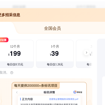
更多招采信息
全国会员
最划算
12个月
1个月
3个月
199
39
99
¥
¥
¥
每日仅0.55元
每日仅1.26元
每日仅1.08元
时取消。