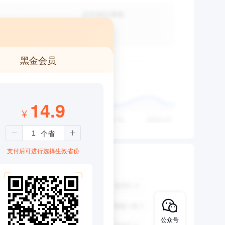
黑金会员
14.9
¥
支付后可进行选择生效省份
公众号