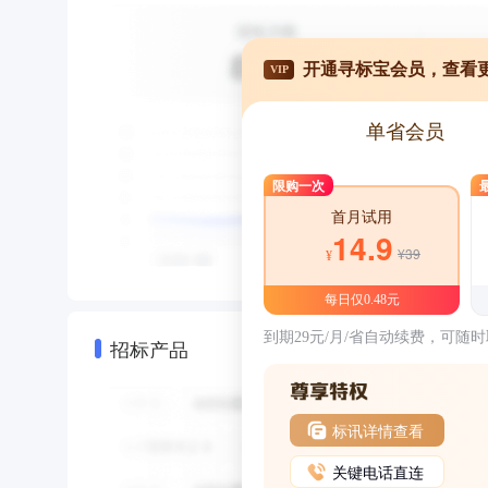
开通寻标宝会员，查看
VIP
单省会员
限购一次
首月试用
14.9
¥39
¥
每日仅0.48元
到期29元/月/省自动续费，可随
招标产品
标讯详情查看
关键电话直连