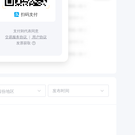
扫码支付
支付则代表同意
交易服务协议
｜
用户协议
发票获取
省份地区