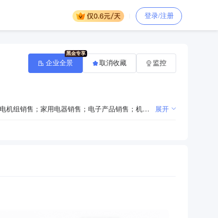
登录/注册
企业全景
取消收藏
监控
一般项目：五金产品批发；五金产品零售；电子元器件与机电组件设备销售；电工器材销售；发电机及发电机组销售；家用电器销售；电子产品销售；机械电气设备销售；金属切割及焊接设备销售；烘炉、熔炉及电炉销售；日用家电零售；通讯设备销售；电子专用设备销售；家居用品销售；教学专用仪器销售；缝制机械销售；办公设备销售；机械设备销售；电气设备销售；锻件及粉末冶金制品销售；电力电子元器件销售；非电力家用器具销售；太阳能热利用装备销售；家用电器零配件销售；日用口罩（非医用）销售；金属结构销售；建筑材料销售；建筑装饰材料销售；密封用填料销售；建筑砌块销售；技术玻璃制品销售；生态环境材料销售；保温材料销售；增材制造装备销售；隔热和隔音材料销售；搪瓷制品销售；涂料销售（不含危险化学品）；玻璃纤维增强塑料制品销售；塑料制品销售；非金属矿及制品销售；建筑防水卷材产品销售；建筑陶瓷制品销售；轻质建筑材料销售；金属材料销售；金属链条及其他金属制品销售；建筑用钢筋产品销售；雨棚销售；耐火材料销售；磁性材料销售；家具零配件销售；轴承销售；橡胶制品销售；金属丝绳及其制品销售；门窗销售；砼结构构件销售；日用品销售；紧固件销售；水泥制品销售；弹簧销售；消防器材销售；金属制品销售；安防设备销售；劳动保护用品销售；润滑油销售；特种设备销售；风机、风扇销售；云母制品销售；气体、液体分离及纯净设备销售；泵及真空设备销售；厨具卫具及日用杂品批发；砖瓦销售；日用陶瓷制品销售；金属工具销售；园艺产品销售；机床功能部件及附件销售；风动和电动工具销售；日用百货销售；文具用品批发；文具用品零售；皮革制品销售；食品销售（仅销售预包装食品）；电线、电缆经营；机械零件、零部件销售；建筑用金属配件销售；配电开关控制设备销售；防腐材料销售；阀门和旋塞销售。（除依法须经批准的项目外，凭营业执照依法自主开展经营活动）许可项目：酒类经营；烟草制品零售；食品销售。（依法须经批准的项目，经相关部门批准后方可开展经营活动，具体经营项目以相关部门批准文件或许可证件为准）
展开