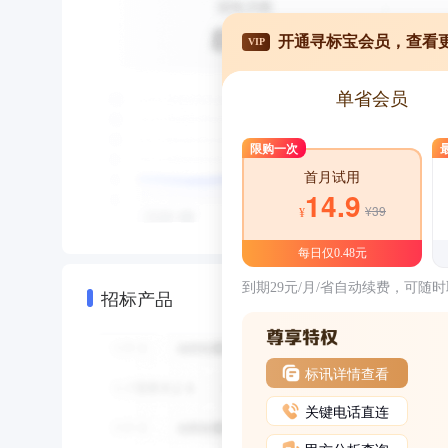
开通寻标宝会员，查看
VIP
单省会员
限购一次
首月试用
14.9
¥39
¥
每日仅0.48元
到期29元/月/省自动续费，可随
招标产品
标讯详情查看
关键电话直连