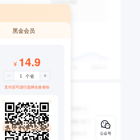
黑金会员
14.9
¥
支付后可进行选择生效省份
公众号