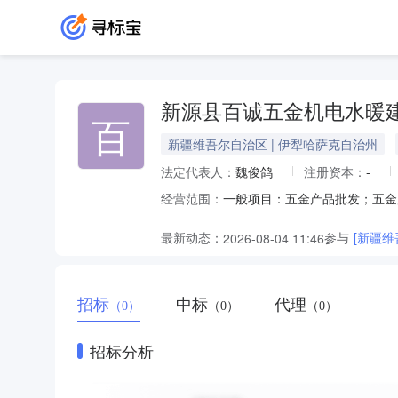
新源县百诚五金机电水暖
百
新疆维吾尔自治区 | 伊犁哈萨克自治州
法定代表人：
魏俊鸽
注册资本：
-
经营范围：
最新动态：
参与
[新疆
2026-08-04 11:46
招标
中标
代理
（0）
（0）
（0）
招标分析