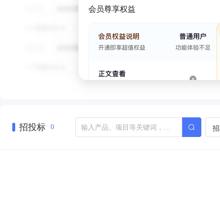
会员尊享权益
招投标
招
0