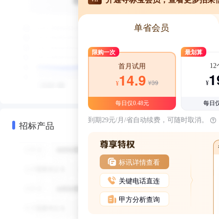
单省会员
限购一次
最划算
1
首月试用
1
14.9
¥39
¥
¥
每日仅0.48元
每日仅
到期29元/月/省自动续费，可随时取消。
招标产品
标讯详情查看
关键电话直连
甲方分析查询