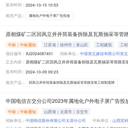
根据采购评审，现进行公示。一、采购内容中国电信古交分
发布时间：
2024-10-15 10:53
主要干道、人流车流密集区预计在古交金牛大街、新世纪
（https://caigou.chinat
相关产品：
属地化户外电子屏广告投放
原相煤矿二区回风立井井筒装备拆除及瓦斯抽采等管
中标｜中标通知
江苏省｜徐州市｜泉山区
工程建筑
工程
项目编号：
XJ2024087401
招标单位：
中煤第五建设有限公司第五
原相煤矿二区回风立井井筒装备拆除及瓦斯抽采等管路安装工
正文内容：
区回风立井井筒装备拆除及瓦斯抽采等管路安装工程制度
发布时间：
2024-10-09 09:23
五工程处2024年10月08日17:56:03附件：
相关产品：
回风立井井筒装备拆除及瓦斯抽采等管路安装工程制度牌
中国电信古交分公司2023年属地化户外电子屏广告投
中标｜中标通知
山西省｜太原市｜古交市
招标单位：
中国电信股份有限公司太原分公司
中标单位：
山西宏