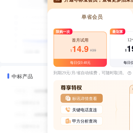
单省会员
限购一次
最划算
1
首月试用
1
14.9
¥39
¥
¥
每日仅0.48元
每日仅
到期29元/月/省自动续费，可随时取消。
中标产品
标讯详情查看
关键电话直连
甲方分析查询