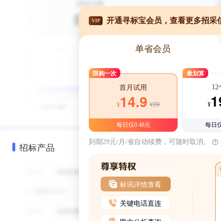
开通寻标宝会员，查看更多招采
VIP
单省会员
限购一次
最划算
1
首月试用
1
14.9
¥39
¥
¥
每日仅0.48元
每日仅
到期29元/月/省自动续费，可随时取消。
招标产品
标讯详情查看
关键电话直连