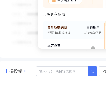
甲方分析查询
会员尊享权益
招投标
招
0