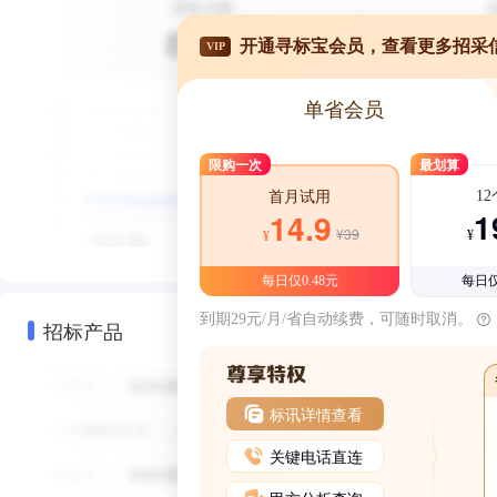
开通寻标宝会员，查看更多招采
VIP
单省会员
限购一次
最划算
1
首月试用
1
14.9
¥39
¥
¥
每日仅0.48元
每日仅
到期29元/月/省自动续费，可随时取消。
招标产品
标讯详情查看
关键电话直连