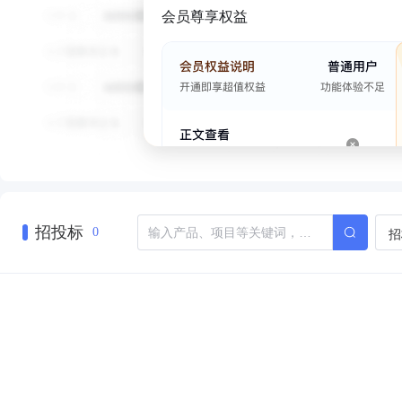
会员尊享权益
招投标
招
0