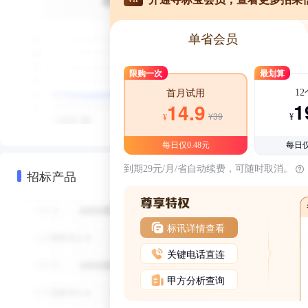
单省会员
限购一次
最划算
1
首月试用
1
14.9
¥39
¥
¥
每日仅0.48元
每日仅
到期29元/月/省自动续费，可随时取消。
招标产品
标讯详情查看
关键电话直连
甲方分析查询