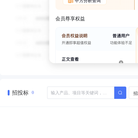
甲方分析查询
会员尊享权益
招投标
招
0