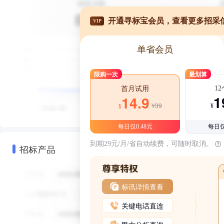
开通寻标宝会员，查看更多招采
VIP
单省会员
限购一次
最划算
1
首月试用
1
14.9
¥39
¥
¥
每日仅0.48元
每日仅
到期29元/月/省自动续费，可随时取消。
招标产品
标讯详情查看
关键电话直连