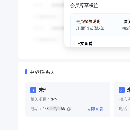
会员尊享权益
中标联系人
未*
未
未
个
2
相关项目：
相关
立即查看
电话：
158
55
电话
******