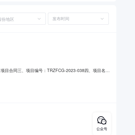
省份地区
造项目合同三、项目编号：TRZFCG-2023-038四、项目名
：贵州省铜仁市碧江区川硐教育园区联系方式：
要标的信息：主要标的名称：铜仁幼儿师范高等专科学校附属幼
公众号