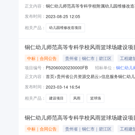
铜仁幼儿师范高等专科学校附属幼儿园维修改造项
正文内容：
中标（成交）信息1.中标结果:序号标项名称规
发布时间：
2023-08-25 12:05
4890000.00贵州黔润达建筑有限公司贵州省
称标
相关产品：
幼儿园维修改造项目
铜仁幼儿师范高等专科学校风雨篮球场建设项
中标｜合同公告
贵州省｜铜仁市｜碧江区
工程建
项目编号：
P52060020230000FB
招标单位：
铜仁幼儿
首页>贵州省公共资源交易云>信息服务铜仁幼儿
正文内容：
编号：52069925592946041549322
发布时间：
2023-03-14 16:54
铜仁幼儿师范高等专科学校风雨篮球场建设项目五
相关产品：
建设项目
风雨
篮球场
铜仁幼儿师范高等专科学校风雨篮球场建设项
中标｜合同公告
贵州省｜铜仁市｜碧江区
工程建