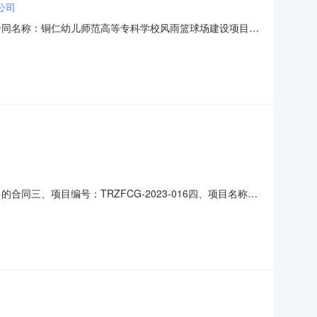
公司
01二、合同名称：铜仁幼儿师范高等专科学校风雨篮球场建设项目政
、合同主体采购人（甲方）:铜仁幼儿师范高等专科学校地址:贵
780055六、合同主要信息详见附件
目的合同三、项目编号：TRZFCG-2023-016四、项目名称：
碧江区川硐教育园区联系方式：13595696498供应商
称：铜仁幼儿师范高等专科学校风雨篮球场