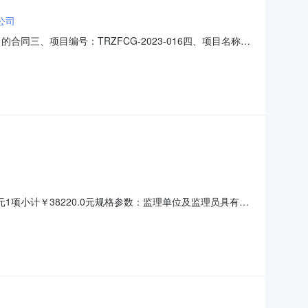
公司
目的合同三、项目编号：TRZFCG-2023-016四、项目名称：
碧江区川硐教育园区联系方式：13595696498供应商
称：铜仁幼儿师范高等专科学校风雨篮球场
1项小计￥38220.0元规格参数：监理单位及监理员具有项
京时间）：2023-02-2015:14:50报价截止时间（北京时
最晚到货时间：最晚到货日期为