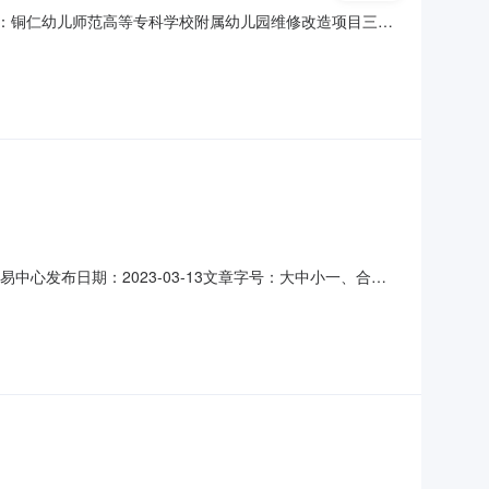
名称：铜仁幼儿师范高等专科学校附属幼儿园维修改造项目三、
代码1铜仁幼儿师范高等专科学校附属幼儿园维修改造项目
K7JWR8M四、主要标的信息工程类主要标的信息：序号标项名
心发布日期：2023-03-13文章字号：大中小一、合同
合同三、项目编号：P52060020230000FB四、项目名称：
碧江区川硐教育园区联系方式:135956