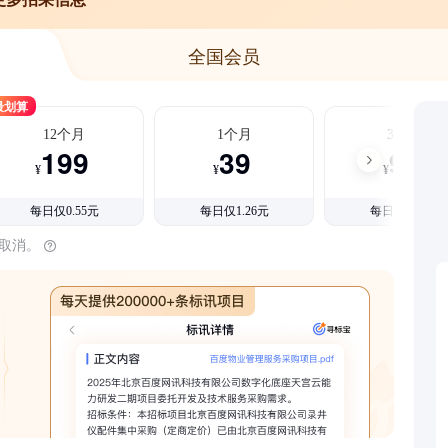
全国会员
最划算
12个月
1个月
3个月
199
39
99
¥
¥
¥
每日仅0.55元
每日仅1.26元
每日仅1.08元
时取消。