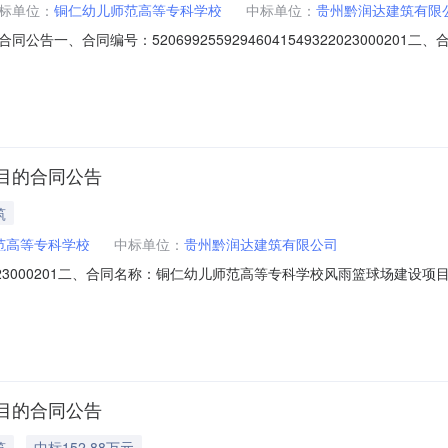
标单位：
铜仁幼儿师范高等专科学校
中标单位：
贵州黔润达建筑有限
告一、合同编号：520699255929460415493220230002
0000FB四、项目名称：铜仁幼儿师范高等专科学校风雨篮球场建设项目五
696498供应商（乙方）:贵州黔润达建筑有限公司地址:联系方式:15885
目的合同公告
筑
范高等专科学校
中标单位：
贵州黔润达建筑有限公司
9322023000201二、合同名称：铜仁幼儿师范高等专科学校风雨篮球场建设项
、合同主体采购人（甲方）：铜仁幼儿师范高等专科学校地址：贵州省铜仁市
式：18786130568六、合同主体信息1.主要标的信息：主要标的名
目的合同公告
筑
中标152.88万元