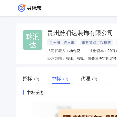
贵州黔润达装饰有限公司
黔润
达
贵州省 | 遵义市
市政道路工程建筑
法定代表人：
杨秀花
注册资本：
20万
经营范围：
招标
中标
代理
（0）
（0）
（0）
中标分析
开通寻标宝会员，查看
VIP