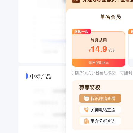
单省会员
限购一次
首月试用
14.9
¥39
¥
每日仅0.48元
到期29元/月/省自动续费，可随
中标产品
标讯详情查看
关键电话直连
甲方分析查询