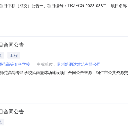
目中标（成交）公告一、项目编号：TRZFCG-2023-038二、项目
格型号总价(元)中标供应商名称中标供应商地址中标供应商统一社会信用
遵义市红花岗区迎红街道海尔大道富华国际广场1幢20-291520302MAA
目合同公告
筑
工程
师范高等专科学校
中标单位：
贵州黔润达建筑有限公司
师范高等专科学校风雨篮球场建设项目合同公告来源：铜仁市公共资源交易中
023000201二、合同名称：铜仁幼儿师范高等专科学校风雨篮球场建设项目政府采购
、合同主体采购人（甲方）:铜仁幼儿师范高等专科学校地址:贵州省铜仁市
目合同公告
筑