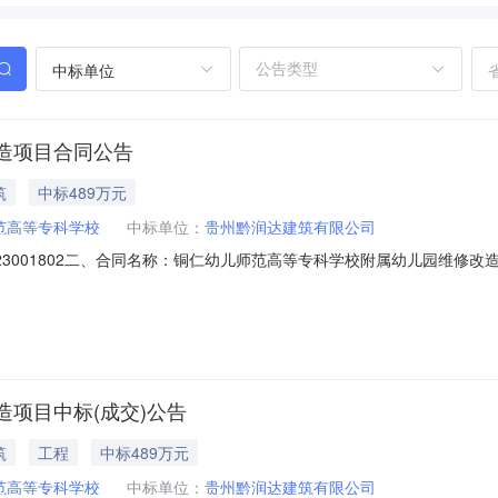
中标单位
造项目合同公告
筑
中标489万元
范高等专科学校
中标单位：
贵州黔润达建筑有限公司
9322023001802二、合同名称：铜仁幼儿师范高等专科学校附属幼儿园维修改
改造项目五、合同主体采购人（甲方）：铜仁幼儿师范高等专科学校地址
建筑有限公司地址：联系方式：18744879495六、合同主体信息1.主
项目中标(成交)公告
筑
工程
中标489万元
范高等专科学校
中标单位：
贵州黔润达建筑有限公司