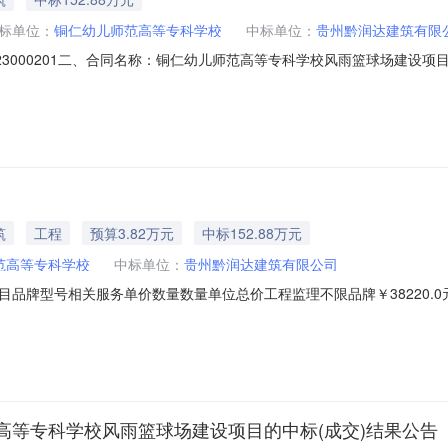
标单位：
铜仁幼儿师范高等专科学校
中标单位：
贵州黔润达建筑有限
9322023000201二、合同名称：铜仁幼儿师范高等专科学校风雨篮球场建设项
、合同主体采购人（甲方）：铜仁幼儿师范高等专科学校地址：贵州省铜仁市
式：18786130568六、合同主体信息1.主要标的信息：主要标的名
筑
工程
预算3.82万元
中标152.88万元
范高等专科学校
中标单位：
贵州黔润达建筑有限公司
牌型号相关服务单价数量数量单位总价工程监理不限品牌￥38220.0元
信息发起竞价时间（北京时间）：2023-02-2015:14:50报价开始时间（北
域：贵州省铜仁市碧江区收货地址：贵州省铜仁市碧江区,铜仁幼专书香苑幼儿园
高等专科学校风雨篮球场建设项目的中标(成交)结果公告