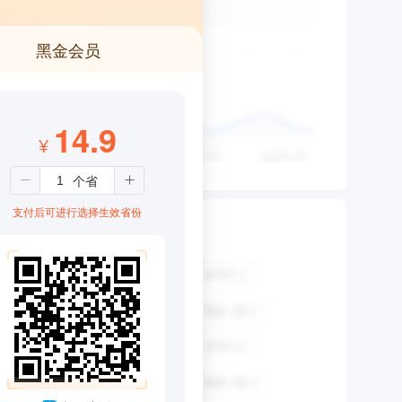
黑金会员
14.9
¥
支付后可进行选择生效省份