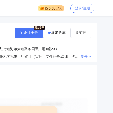
登录/注册
企业全景
取消收藏
监控
街道海尔大道富华国际广场1幢20-2
法律、法规、国务院决定规定禁止的不得经营；法律、法规、国务院决定规定应当许可（审批）的，经审批机关批准后凭许可（审批）文件经营;法律、法规、国务院决定规定无需许可（审批）的，市场主体自主选择经营。（房屋建筑工程；市政公用工程；水利水电工程；公路工程；电力工程；地基基础工程；钢结构工程；建筑装饰装修工程；机电安装工程；建筑幕墙工程；防水防腐保温工程；消防设施工程；城市及道路照明工程；环保工程；河湖整治工程；桥梁工程；隧道工程；模板脚手架工程；土石方工程；机械设备租赁；工程管理、工程监理、工程技术咨询；建筑劳务服务（不含劳务派遣、对外劳务合作）（依法须经批准的项目，经相关部门批准后方可开展经营活动））
展开