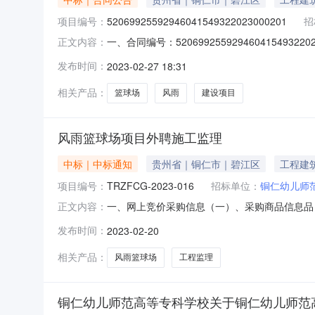
项目编号：
52069925592946041549322023000201
招
一、合同编号：5206992559294604154
正文内容：
铜仁幼儿师范高等专科学校风雨篮球场建设项目五
发布时间：
2023-02-27 18:31
（乙方）：贵州黔润达建筑有限公司地址：/联系方
相关产品：
篮球场
风雨
建设项目
风雨篮球场项目外聘施工监理
中标｜中标通知
贵州省｜铜仁市｜碧江区
工程建
项目编号：
TRZFCG-2023-016
招标单位：
铜仁幼儿师
一、网上竞价采购信息（一）、采购商品信息品目品
正文内容：
目内容的资质总计：￥38220.0元（二）、采购项目
发布时间：
2023-02-20
间）：2023-02-2315:14:50配送区
相关产品：
风雨篮球场
工程监理
铜仁幼儿师范高等专科学校关于铜仁幼儿师范