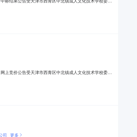
25）中标结果公告受天津市西青区中北镇成人文化技术学校委
括移动工作站）项目实施政府采购，现将中标结果公布如
号：TJXQ-2020-ZP-0125二、中标(或成交)信息
25）网上竞价公告受天津市西青区中北镇成人文化技术学校委
括移动工作站）项目实施政府采购。现欢迎合格的供应商参
项目编号：TJXQ-2020-ZP-0125二、项目内容序号
公司
更多