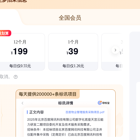
全国会员
最划算
12个月
1个月
3个月
199
39
99
¥
¥
¥
每日仅0.55元
每日仅1.26元
每日仅1.08元
时取消。