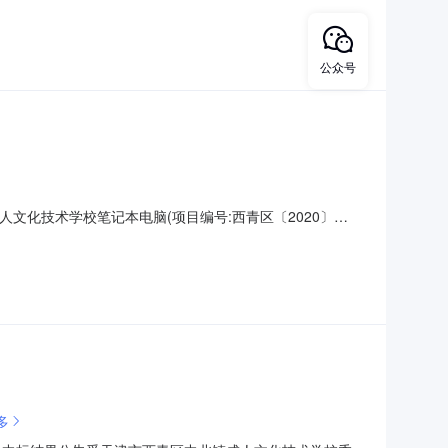
公众号
人文化技术学校笔记本电脑(项目编号:西青区〔2020〕
0〕222995号四、项目名称：笔记本电脑五、合同主体采购人
供应商（乙方）：天津市南西科技有限公司地址：天津市南
多