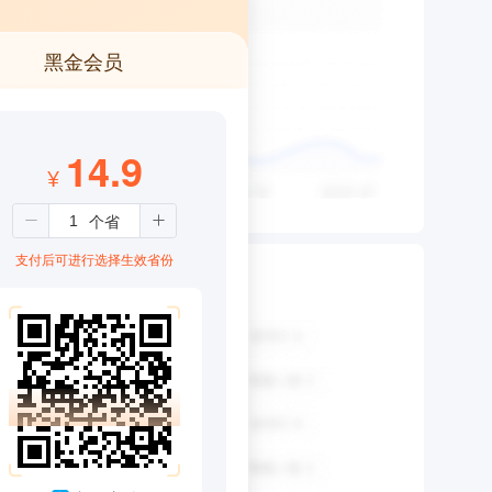
黑金会员
14.9
¥
支付后可进行选择生效省份