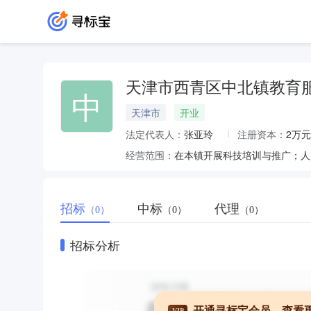
天津市西青区中北镇教育
中
天津市
开业
法定代表人：
张亚玲
注册资本：
2万元
经营范围：
在本镇开展科技培训与推广；人
招标
中标
代理
（0）
（0）
（0）
招标分析
开通寻标宝会员，查看
VIP