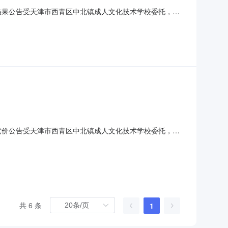
中标结果公告受天津市西青区中北镇成人文化技术学校委托，天
）项目实施政府采购，现将中标结果公布如下：一、项目名
-ZE-0088二、中标(或成交)信息1.中标供应商名称：天
网上竞价公告受天津市西青区中北镇成人文化技术学校委托，天
）项目实施政府采购。现欢迎合格的供应商参加竞价。一、
-2019-ZE-0088二、项目内容序号商品名称计量单位数
共 6 条
1