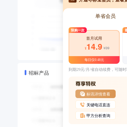
单省会员
限购一次
首月试用
14.9
¥39
¥
每日仅0.48元
到期29元/月/省自动续费，可随
招标产品
标讯详情查看
关键电话直连
甲方分析查询