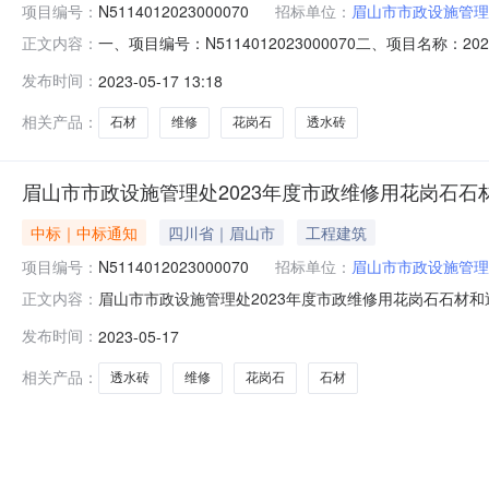
项目编号：
N5114012023000070
招标单位：
眉山市市政设施管理
一、项目编号：N5114012023000070二、项目
正文内容：
限公司四川省自贡市荣县鼎新镇鲤鱼村6组21号438,6
发布时间：
2023-05-17 13:18
单价(元)总价(元)1-1天然石料市政维修用花岗石石材和透水砖
相关产品：
石材
维修
花岗石
透水砖
眉山市市政设施管理处2023年度市政维修用花岗石石
中标｜中标通知
四川省｜眉山市
工程建筑
项目编号：
N5114012023000070
招标单位：
眉山市市政设施管理
眉山市市政设施管理处2023年度市政维修用花岗石石材和
正文内容：
1712:36:22】【字号大中小】【打印】【关闭】一、项目
发布时间：
2023-05-17
应商地址中标（成交）金额四川财源环保技术有限公司四川省
号
相关产品：
透水砖
维修
花岗石
石材