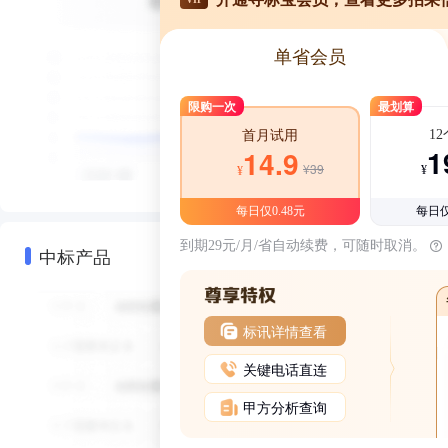
单省会员
限购一次
最划算
1
首月试用
1
14.9
¥39
¥
¥
每日仅0.48元
每日仅
到期29元/月/省自动续费，可随时取消。
中标产品
标讯详情查看
关键电话直连
甲方分析查询