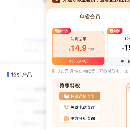
单省会员
限购一次
最划算
1
首月试用
1
14.9
¥39
¥
¥
每日仅0.48元
每日仅
到期29元/月/省自动续费，可随时取消。
招标产品
标讯详情查看
关键电话直连
甲方分析查询