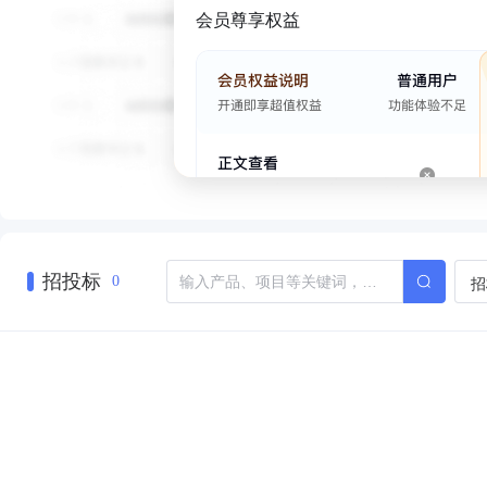
会员尊享权益
招投标
招
0