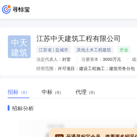
江苏中天建筑工程有限公司
中天
建筑
江苏省 | 盐城市
其他土木工程建筑
开业
法定代表人：
封雷
注册资本：
3000万元
成
经营范围：
招标
中标
代理
（0）
（0）
（0）
招标分析
开通寻标宝会员，查看更多招采
VIP