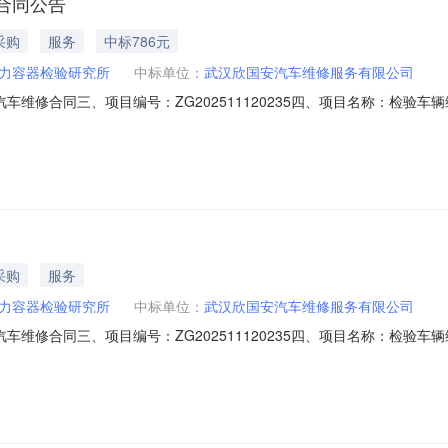
合同公告
采购
服务
中标786元
力容器检验研究所
中标单位：
武汉欣国安汽车维修服务有限公司
称：汽车维修合同三、项目编号：ZG202511120235四、项目名称：
代企业城A6栋3、联系方式：180071811614、供应商（乙方）：
要标的名称：12、规格型号（或服务要求）：详见合同文本3、主要标的数量：
采购
服务
力容器检验研究所
中标单位：
武汉欣国安汽车维修服务有限公司
称：汽车维修合同三、项目编号：ZG202511120235四、项目名称：
A6栋联系方式：18007181161供应商（乙方）：武汉欣国安汽车维修服
求）：详见合同文本主要标的数量：1项主要标的单价：786.41合同金额