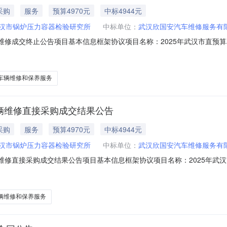
采购
服务
预算4970元
中标4944元
汉市锅炉压力容器检验研究所
中标单位：
武汉欣国安汽车维修服务有
辆维修成交终止公告项目基本信息框架协议项目名称：2025年武汉市直
项目名称：鄂AHR587车辆维修项目编号：ZG202511270062采购品目：车
区宏图路现代企业城A6栋采购单位联系人：闵胜强采购单位联系电话：139
车辆维修和保养服务
车辆维修直接采购成交结果公告
采购
服务
预算4970元
中标4944元
汉市锅炉压力容器检验研究所
中标单位：
武汉欣国安汽车维修服务有
辆维修直接采购成交结果公告项目基本信息框架协议项目名称：2025年
0019项目名称：鄂AHR587车辆维修项目编号：ZG202511270062采购
市东西湖区宏图路现代企业城A6栋采购单位联系人：闵胜强采购单位联系电话
辆维修和保养服务