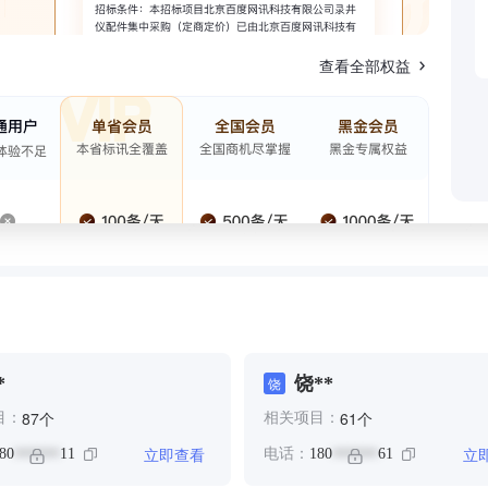
查看全部权益
*
饶**
饶
个
个
87
61
目：
相关项目：
立即查看
立
80
11
电话：
180
61
******
******