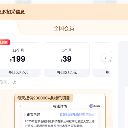
更多招采信息
全国会员
最划算
12个月
1个月
3个月
199
39
99
¥
¥
¥
每日仅0.55元
每日仅1.26元
每日仅1.08元
时取消。