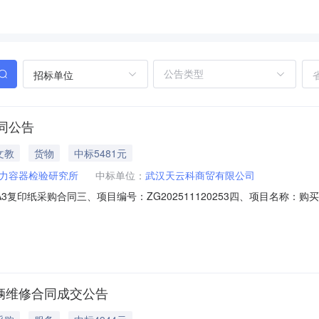
招标单位
同公告
文教
货物
中标5481元
力容器检验研究所
中标单位：
武汉天云科商贸有限公司
称：A3复印纸采购合同三、项目编号：ZG202511120253四、项目名
现代企业城A6栋3、联系方式：180071811614、供应商（乙方）
六、合同主要信息1、主要标的名称：购复印纸2、规格型号（或服务要求）：详
车辆维修合同成交公告