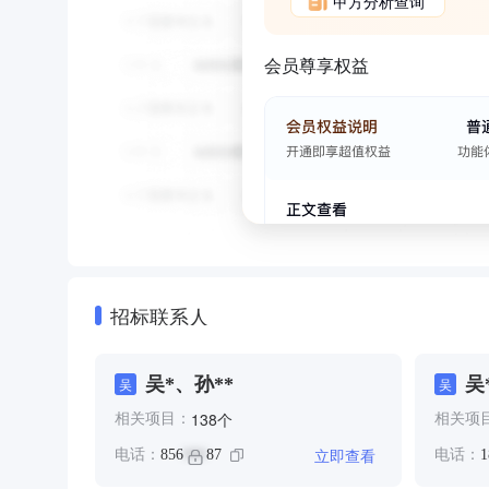
甲方分析查询
会员尊享权益
招标联系人
吴*、孙**
吴
吴
吴
个
138
相关项目：
相关项
立即查看
电话：
856
87
电话：
1
***