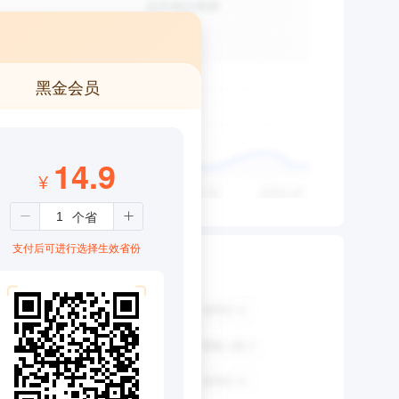
黑金会员
14.9
¥
支付后可进行选择生效省份