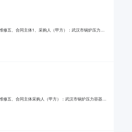
检验车辆维修五、合同主体1、采购人（甲方）：武汉市锅炉压力容
武汉欣国安汽车维修服务有限公司5、地址：江岸区6、联系方
1项4、主要标的单价：786.41元5、合同金额
检验车辆维修五、合同主体采购人（甲方）：武汉市锅炉压力容器检
务有限公司地址：江岸区联系方式：13908638307六、
：0.078641万元履约期限、地点等简要信息