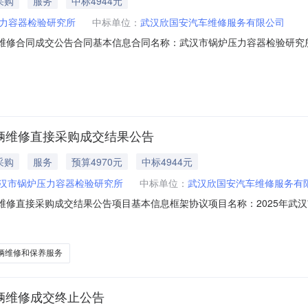
采购
服务
中标4944元
力容器检验研究所
中标单位：
武汉欣国安汽车维修服务有限公司
维修合同成交公告合同基本信息合同名称：武汉市锅炉压力容器检验研究所鄂AH
202512010115采购单位名称：武汉市锅炉压力容器检验研究所采购单
61成交供应商名称：武汉欣国安汽车维修服务有限公司成交供应商地址：武汉
车辆维修直接采购成交结果公告
采购
服务
预算4970元
中标4944元
汉市锅炉压力容器检验研究所
中标单位：
武汉欣国安汽车维修服务有
辆维修直接采购成交结果公告项目基本信息框架协议项目名称：2025年
0019项目名称：鄂AHR587车辆维修项目编号：ZG202512010115采购
市东西湖区宏图路现代企业城A6栋采购单位联系人：饶闻宇采购单位联系电话
辆维修和保养服务
车辆维修成交终止公告