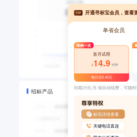
开通寻标宝会员，查看
VIP
单省会员
限购一次
首月试用
14.9
¥39
¥
每日仅0.48元
到期29元/月/省自动续费，可随
招标产品
标讯详情查看
关键电话直连