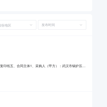
省份地区
称：购买复印纸五、合同主体1、采购人（甲方）：武汉市锅炉压力
：武汉天云科商贸有限公司5、地址：湖北省武汉市长江新区阳
见合同文本3、主要标的数量：28.25箱4、主要