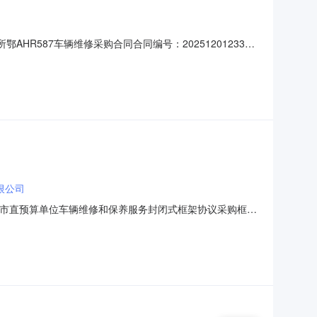
R587车辆维修采购合同合同编号：202512012330
位地址：武汉市东西湖区宏图路现代企业城A6栋采购单位联系
市江岸区二七工业园A区7栋一楼附2合同金额(元)：49
限公司
武汉市直预算单位车辆维修和保养服务封闭式框架协议采购框架
品目：车辆维修和保养服务项目预算(元)：4970.0采购单位名称：武
：18007181161是否专门面向中