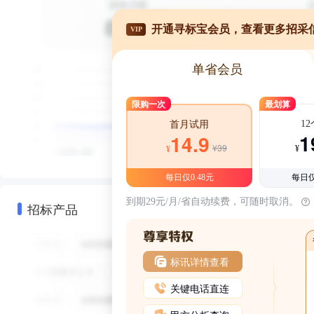
开通寻标宝会员，查看更多招采
VIP
单省会员
限购一次
最划算
1
首月试用
1
14.9
¥39
¥
¥
每日仅0.48元
每日仅
到期29元/月/省自动续费，可随时取消。
招标产品
标讯详情查看
关键电话直连