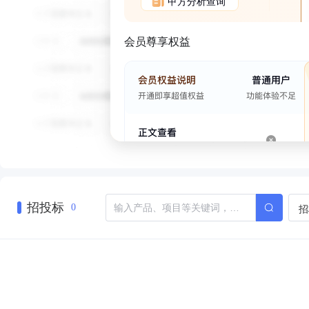
甲方分析查询
会员尊享权益
招投标
招
0