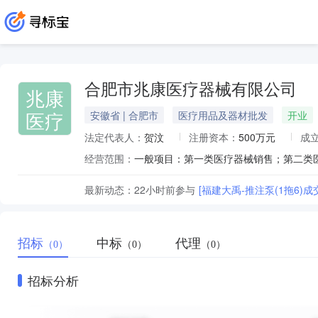
合肥市兆康医疗器械有限公司
兆康
医疗
安徽省 | 合肥市
医疗用品及器材批发
开业
法定代表人：
贺汶
注册资本：
500万元
成
经营范围：
最新动态：
22小时前
参与
[福建大禹-推注泵(1拖6)成
招标
中标
代理
（0）
（0）
（0）
招标分析