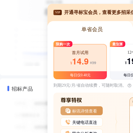
开通寻标宝会员，查看更多招采
VIP
单省会员
限购一次
最划算
1
首月试用
1
14.9
¥39
¥
¥
每日仅0.48元
每日仅
到期29元/月/省自动续费，可随时取消。
招标产品
标讯详情查看
关键电话直连