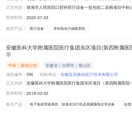
珠海市人民医院口腔科医疗设备一批包组二采购项目中标公
正文内容：
其他医疗设备采购单位珠海市人民医院行政区域珠海市公告时间
发布时间：
2020-07-03
远、李湘义、刘照永总中标金额￥176.500000万元（
路7
相关产品：
医疗设备
牙科电动力抽吸系统
安徽医科大学附属医院医疗集团东区项目(第四附属医
示
中标｜其他公告
安徽省｜合肥市｜蜀山区
项目编号：
GN
招标单位：
安徽宜高微创医疗技术有限公司
安徽医科大学附属医院医疗集团东区项目（第四附属医院
正文内容：
司受安徽医科大学第四附属医院的委托，就安徽医科大学
发布时间：
2018-03-02
务（招标编号：GN2017-02-2409）组织公开招标
结果公示如下：一、评审结果
相关产品：
电子输尿管镜系统、钬激光治疗机及视频脑电仪等设备
钬激