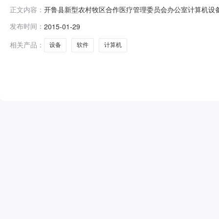
开鲁县新型农村牧区合作医疗管理委员会办公室计算机设备
正文内容：
公室委托，采用询价，采购台式电脑和笔记本电脑。欢迎
发布时间：
2015-01-29
购准（2015）0045采购文件编号：KG2015B010
笔记本电脑10详见
相关产品：
设备
软件
计算机