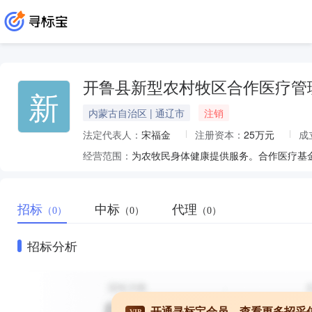
开鲁县新型农村牧区合作医疗管
新
内蒙古自治区 | 通辽市
注销
法定代表人：
宋福金
注册资本：
25万元
成
经营范围：
招标
中标
代理
（0）
（0）
（0）
招标分析
开通寻标宝会员，查看更多招采
VIP