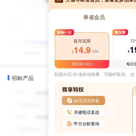
单省会员
限购一次
最划算
1
首月试用
1
14.9
¥39
¥
¥
每日仅0.48元
每日仅
到期29元/月/省自动续费，可随时取消。
招标产品
标讯详情查看
关键电话直连
甲方分析查询