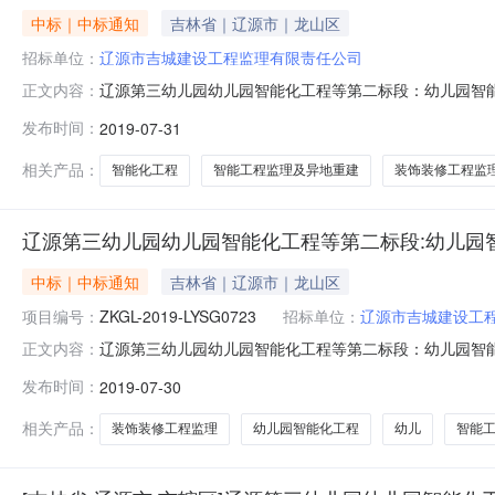
中标｜中标通知
吉林省｜辽源市｜龙山区
招标单位：
辽源市吉城建设工程监理有限责任公司
辽源第三幼儿园幼儿园智能化工程等第二标段：幼儿园智能工
正文内容：
幼儿园的委托，代理辽源第三幼儿园幼儿园智能化工程等
发布时间：
2019-07-31
称：辽源第三幼儿园幼儿园智能化工程等第二标段：幼儿园智能工
地点：辽源市政
相关产品：
智能化工程
智能工程监理及异地重建
装饰装修工程监
辽源第三幼儿园幼儿园智能化工程等第二标段:幼儿园
中标｜中标通知
吉林省｜辽源市｜龙山区
项目编号：
ZKGL-2019-LYSG0723
招标单位：
辽源市吉城建设工
辽源第三幼儿园幼儿园智能化工程等第二标段：幼儿园智能工程
正文内容：
闭】中恺项目管理咨询有限公司受辽源市第三幼儿园的委
发布时间：
2019-07-30
性谈判，现将本次评标结果公布如下：项目名称：辽源第三
2019-LYSG0723开标
相关产品：
装饰装修工程监理
幼儿园智能化工程
幼儿
智能