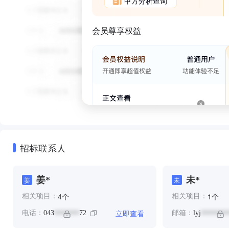
甲方分析查询
会员尊享权益
招标联系人
姜*
未*
姜
未
个
个
4
1
相关项目：
相关项目：
立即查看
电话：
043
72
邮箱：
lyj
*******
*******