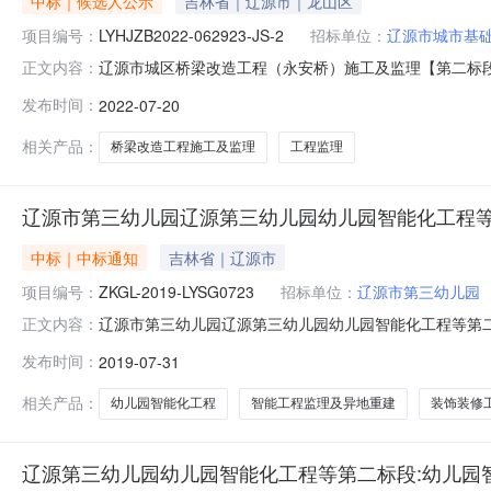
中标｜候选人公示
吉林省｜辽源市｜龙山区
项目编号：
LYHJZB2022-062923-JS-2
招标单位：
辽源市城市基
辽源市城区桥梁改造工程（永安桥）施工及监理【第二标段：
正文内容：
梁改造工程（永安桥）施工及监理【第二标段：工程监理】项目
发布时间：
2022-07-20
开招标工程类别工程监理建筑面积-投标最高限价及系数总价：2
相关产品：
桥梁改造工程施工及监理
工程监理
辽源市第三幼儿园辽源第三幼儿园幼儿园智能化工程等
中标｜中标通知
吉林省｜辽源市
项目编号：
ZKGL-2019-LYSG0723
招标单位：
辽源市第三幼儿园
辽源市第三幼儿园辽源第三幼儿园幼儿园智能化工程等第
正文内容：
幼儿园幼儿园智能化工程等第二标段：幼儿园智能工程监理
发布时间：
2019-07-31
年07月31日08:43本项目招标公告日期2019年07月2
项目联系人刁
相关产品：
幼儿园智能化工程
智能工程监理及异地重建
装饰装修
辽源第三幼儿园幼儿园智能化工程等第二标段:幼儿园