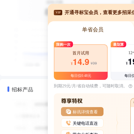
开通寻标宝会员，查看更多招采
VIP
单省会员
限购一次
最划算
1
首月试用
1
14.9
¥39
¥
¥
每日仅0.48元
每日仅
到期29元/月/省自动续费，可随时取消。
招标产品
标讯详情查看
关键电话直连