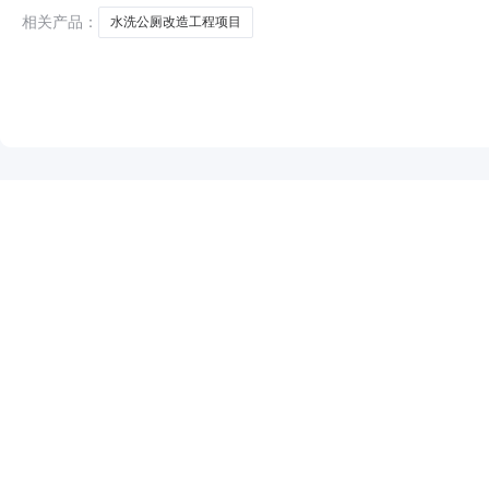
相关产品：
水洗公厕改造工程项目
NEW
HOT
5折起
暂时没有搜索结果…