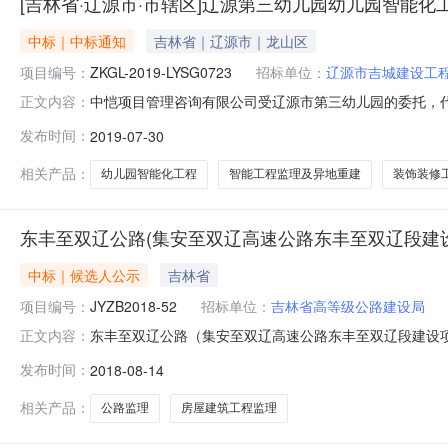
[吉林省·辽源市·市辖区]辽源第三幼儿园幼儿园智能
中标｜中标通知
吉林省｜辽源市｜龙山区
项目编号：
ZKGL-2019-LYSG0723
招标单位：
辽源市吉城建设工
中恺项目管理咨询有限公司受辽源市第三幼儿园的委托，
正文内容：
判，现将本次评标结果公布如下：项目名称：辽源第三幼儿园
发布时间：
2019-07-30
LYSG0723开标日期：2019年07月29日评标地点
有限责任公司投标报价：5
相关产品：
幼儿园智能化工程
智能工程监理及异地重建
装饰装修
东丰至双辽公路(集安至双辽高速公路东丰至双辽段建设
中标｜候选人公示
吉林省
项目编号：
JYZB2018-52
招标单位：
吉林省高等级公路建设局
东丰至双辽公路（集安至双辽高速公路东丰至双辽段建设项目-辽
正文内容：
印】【关闭】附件2吉林省房屋建筑和市政基础设施工程
发布时间：
2018-08-14
段房屋建筑工程）监理DSJ14标段项目编号JYZB201
米投标最
相关产品：
公路监理
房屋建筑工程监理