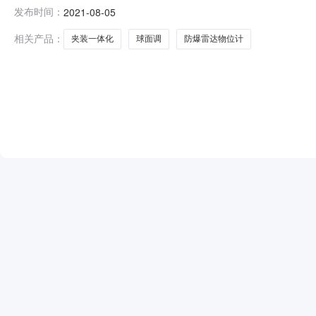
调等委托方鞍钢股份有限公司设备资材采购中心业务类别设备备件
发布时间：
2021-08-05
等项目负责人成交单位单位名称成交总金额（元）科隆测量仪器
相关产品：
夹装一体化
球面调
防爆雷达物位计