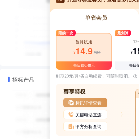
单省会员
限购一次
最划算
1
首月试用
1
14.9
¥39
¥
¥
每日仅0.48元
每日仅
到期29元/月/省自动续费，可随时取消。
招标产品
标讯详情查看
关键电话直连
甲方分析查询