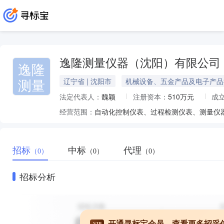
逸隆测量仪器（沈阳）有限公司
逸隆
测量
辽宁省 | 沈阳市
机械设备、五金产品及电子产品
法定代表人：
魏颖
注册资本：
510万元
成
经营范围：
自动化控制仪表、过程检测仪表、测量仪
招标
中标
代理
（0）
（0）
（0）
招标分析
开通寻标宝会员，查看更多招采
VIP