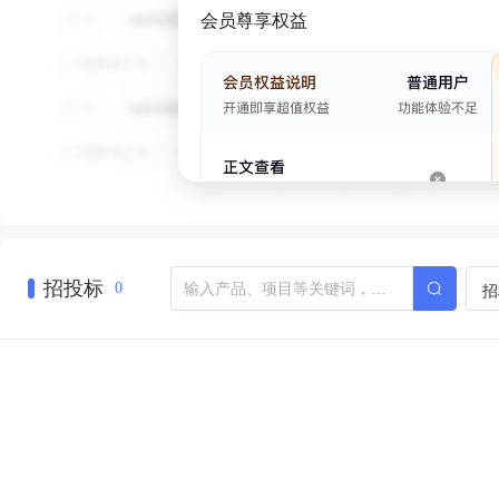
会员尊享权益
招投标
招
0