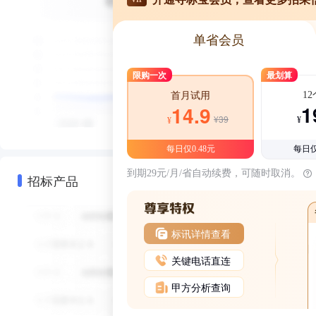
单省会员
限购一次
最划算
1
首月试用
1
14.9
¥39
¥
¥
每日仅0.48元
每日仅
到期29元/月/省自动续费，可随时取消。
招标产品
标讯详情查看
关键电话直连
甲方分析查询