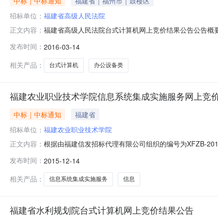
中标｜中标通知
福建省｜福州市｜鼓楼区
招标单位：
福建省高级人民法院
福建省高级人民法院台式计算机网上竞价结果公告公告概要：
正文内容：
政区域福建省公告时间2016年03月14日15:31总中标金额
发布时间：
2016-03-14
高级人民法院采购人地址福建省福州市鼓楼区西二环北路58
相关产品：
台式计算机
办公设备类
福建农业职业技术学院信息系统集成实施服务网上竞
中标｜中标通知
福建省
招标单位：
福建农业职业技术学院
根据由福建信发招标代理有限公司组织的编号为XFZB-2
正文内容：
开发布竞价信息，进行网上竞价公示，到上传竞价文件截止时
发布时间：
2015-12-14
报价人投报品牌、型号技术指标等供货及售后服务要求采购单位
实现
相关产品：
信息系统集成实施服务
信息
福建省水利规划院台式计算机网上竞价结果公告