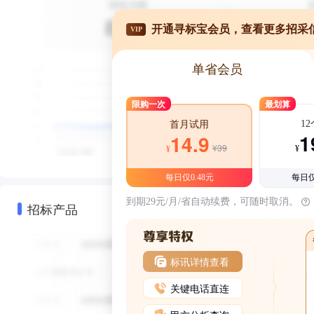
开通寻标宝会员，查看更多招采
VIP
单省会员
限购一次
最划算
1
首月试用
1
14.9
¥39
¥
¥
每日仅0.48元
每日仅
到期29元/月/省自动续费，可随时取消。
招标产品
标讯详情查看
关键电话直连