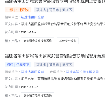
福建省莆田监狱武警智能语音联动报警系统网上竞价
中标｜中标通知
福建省｜莆田市｜涵江区
招标单位：
福建省莆田监狱
福建省莆田监狱武警智能语音联动报警系统网上竞价结果
正文内容：
政区域福建省公告时间2015年11月25日17:04总中标金
发布时间：
2015-11-25
省莆田监狱采购人地址莆田市涵江区新涵大街2089号采购
代理
相关产品：
智能语音联动报警系统
其他安全设备
福建省莆田监狱莆田监狱武警智能语音联动报警系统
招标｜信息变更
福建省｜莆田市｜涵江区
招标单位：
福建省莆田监狱
代理单位：
福建鑫祥招标有限公司
项目名称：莆田监狱武警智能语音联动报警系统项目编号：FJX
正文内容：
间等：首次公告日期：2015年11月25日本次变更日期
发布时间：
2015-11-25
原公告内容：合同包1废标(无供应商报价)。现更正为：根据由
相关产品：
智能语音联动报警系统