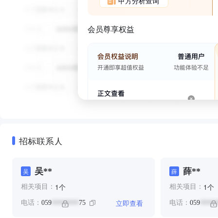
甲方分析查询
会员尊享权益
招标联系人
吴**
薛**
吴
薛
个
个
1
1
相关项目：
相关项目：
立即查看
电话：
059
75
电话：
059
********
*****