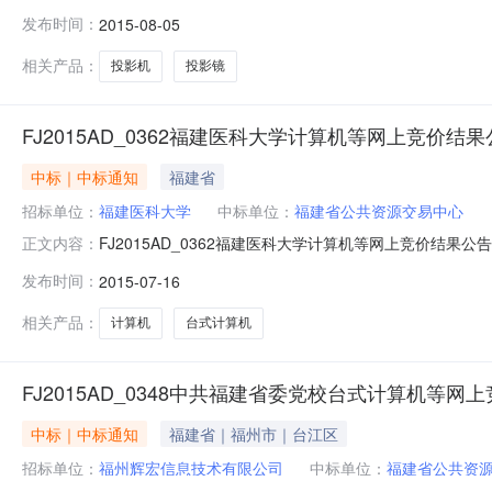
采购）、福建政府采购网和福建省政府采购中心网等公开发布
发布时间：
2015-08-05
下：各合同包报价情况：包号品目号项目数量金额基本需求（
（I
相关产品：
投影机
投影镜
FJ2015AD_0362福建医科大学计算机等网上竞价结
中标｜中标通知
福建省
招标单位：
福建医科大学
中标单位：
福建省公共资源交易中心
FJ2015AD_0362福建医科大学计算机等网上竞价结果
正文内容：
采购中心招标地区：福建省招标产品：功放所属行业：;电声器件
发布时间：
2015-07-16
科大学计算机等网上竞价结果公告，所属区域：福建-福
相关产品：
计算机
台式计算机
FJ2015AD_0348中共福建省委党校台式计算机等网
中标｜中标通知
福建省｜福州市｜台江区
招标单位：
福州辉宏信息技术有限公司
中标单位：
福建省公共资