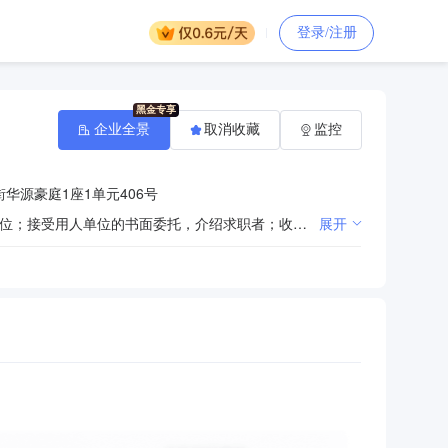
登录/注册
企业全景
取消收藏
监控
华源豪庭1座1单元406号
货物和服务招标、竞争性谈判、询价代理业务，政府采购咨询服务；为劳动者进行求职登记，推荐用人单位；接受用人单位的书面委托，介绍求职者；收集、发布劳动力供需信息，指导依法签定劳动合同(依法须经批准的项目，经相关部门批准后方可开展经营活动)
展开