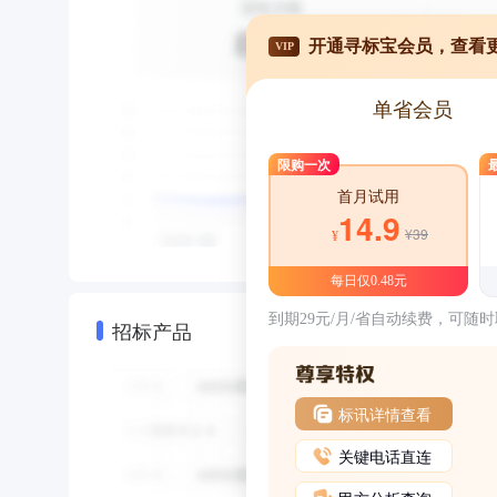
开通寻标宝会员，查看
VIP
单省会员
限购一次
首月试用
14.9
¥39
¥
每日仅0.48元
到期29元/月/省自动续费，可随
招标产品
标讯详情查看
关键电话直连