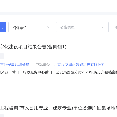
招标单位
字化建设项目结果公告(合同包1)
门
市公安局荔城分局
中标单位：
北京汉龙思琪数码科技有限公司
23001信息来源：莆田市行政服务中心莆田市公安局荔城分局2023年历史户籍档
地址一、项目编号：[350301]FJLW[CS]2023001二、项目名称
交）金额北京汉龙思琪数码科技有限公司北京市西城区新街口外大街8号5幢407
度工程咨询(市政公用专业、建筑专业)单位备选库征集场地