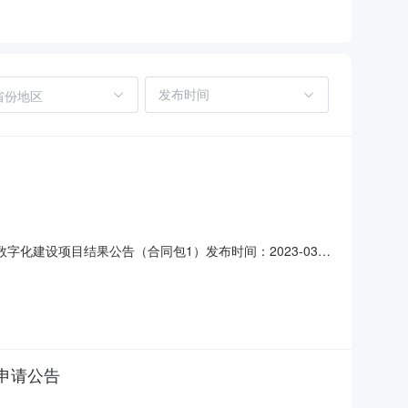
省份地区
案数字化建设项目结果公告（合同包1）发布时间：2023-03-
：莆田市公安局荔城分局2023年历史户籍档案数字化建设项目三、
号729,000.00
申请公告