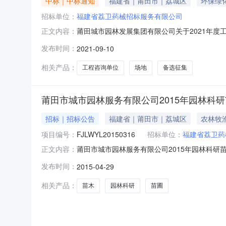
中标｜中标通知
福建省｜莆田市｜荔城区
环保绿
招标单位：
福建省荔卫药械招标服务有限公司
莆田城市园林发展集团有限公司关于2021年
正文内容：
务有限公司现于2021年9月10日15时00
发布时间：
2021-09-10
征集。备注：此公告仅为申请参数征集场地使用
相关产品：
工程咨询单位
场地
备选征集
莆田市城市园林服务有限公司2015年园林科研
招标｜招标公告
福建省｜莆田市｜荔城区
农林牧
项目编号：
FJLWYL20150316
招标单位：
福建省荔卫药
莆田市城市园林服务有限公司2015年园林科研
正文内容：
木招标（不含种植）项目进行招标，现欢迎合格的
发布时间：
2015-04-29
3、投标文件获取时间及方式：[2015年4月2
2015
相关产品：
苗木
园林科研
苗圃