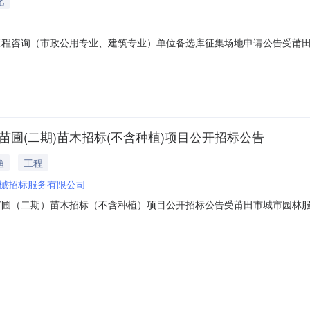
化
度工程咨询（市政公用专业、建筑专业）单位备选库征集场地申请公告受莆
分在莆田市行政服务中心三层开标室（5），莆田城市园林发展集团有限公司关
，特此公告。福建省荔卫药械招标服务有限公司
苗圃(二期)苗木招标(不含种植)项目公开招标公告
渔
工程
械招标服务有限公司
苗圃（二期）苗木招标（不含种植）项目公开招标公告受莆田市城市园林服
投标人前来投标。1、项目编号：FJLWYL201503162、招标货物
9日]至[2015年5月21日]到莆田市行政服务中心网自行下载。4、招标