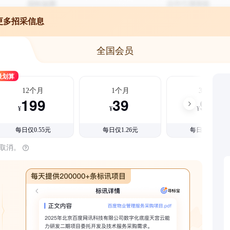
更多招采信息
全国会员
最划算
12个月
1个月
3个月
199
39
99
¥
¥
¥
每日仅0.55元
每日仅1.26元
每日仅1.08元
时取消。