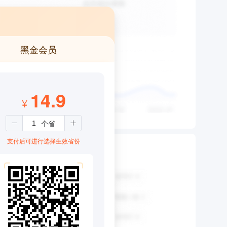
黑金会员
14.9
¥
支付后可进行选择生效省份