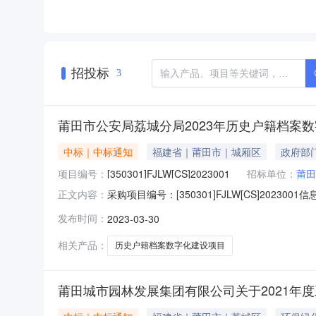
招投标
3
莆田市公安局荔城分局2023年历史户籍档案数
中标｜中标通知
福建省｜莆田市｜城厢区
政府部
项目编号：
[350301]FJLW[CS]2023001
招标单位：
莆田
采购项目编号：[350301]FJLW[CS]20
正文内容：
3017:35信息来源：莆田市行政服务中心原文链接
发布时间：
2023-03-30
采购结果合同包1:供应商名称供应商地址中标（成
相关产品：
历史户籍档案数字化建设项目
莆田城市园林发展集团有限公司关于2021年