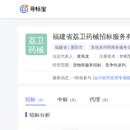
福建省荔卫药械招标服务
荔卫
药械
福建省 | 莆田市
其他未列明商务服务
法定代表人：
黄凤龙
注册资本：
318
经营范围：
最新动态：
1秒前
参与
[会计软件应用专项
招标
中标
代理
（0）
（0）
（0）
招标分析