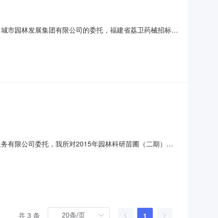
田城市园林发展集团有限公司的委托，福建省荔卫药械招标服
于2021年度工程咨询（市政公用专业、建筑专业）单位备选库
务有限公司委托，我所对2015年园林科研苗圃（二期）苗
（服务）名称、数量及主要技术规格：见后附：招标项目一览表
单位不组织集中答疑，投标人对本次招标活动事项提出疑问的，请在
共 3 条
1