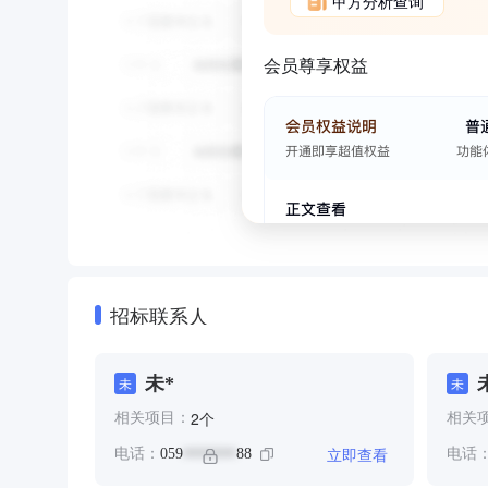
甲方分析查询
会员尊享权益
招标联系人
未*
未
未
个
2
相关项目：
相关
立即查看
电话：
059
88
电话
*******