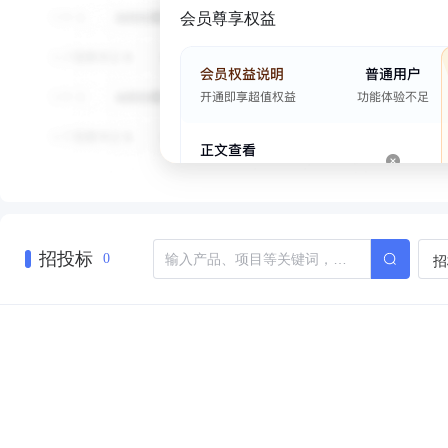
会员尊享权益
招投标
招
0