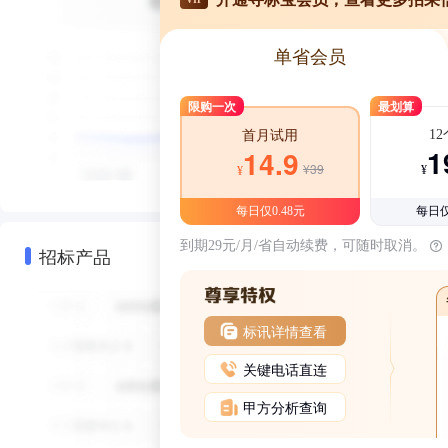
单省会员
限购一次
最划算
1
首月试用
1
14.9
¥39
¥
¥
每日仅0.48元
每日仅
到期29元/月/省自动续费，可随时取消。
招标产品
标讯详情查看
关键电话直连
甲方分析查询