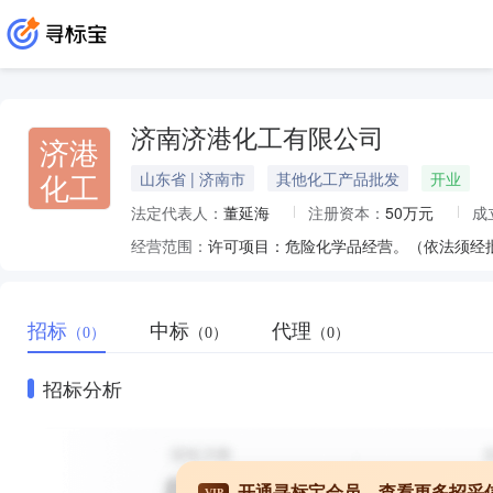
济南济港化工有限公司
济港
化工
山东省 | 济南市
其他化工产品批发
开业
法定代表人：
董延海
注册资本：
50万元
成
经营范围：
招标
中标
代理
（0）
（0）
（0）
招标分析
开通寻标宝会员，查看更多招采
VIP