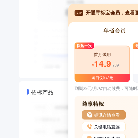
开通寻标宝会员，查看
VIP
单省会员
限购一次
首月试用
14.9
¥39
¥
每日仅0.48元
到期29元/月/省自动续费，可随
招标产品
标讯详情查看
关键电话直连