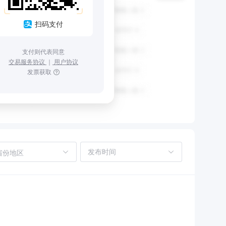
扫码支付
支付则代表同意
交易服务协议
｜
用户协议
发票获取
省份地区