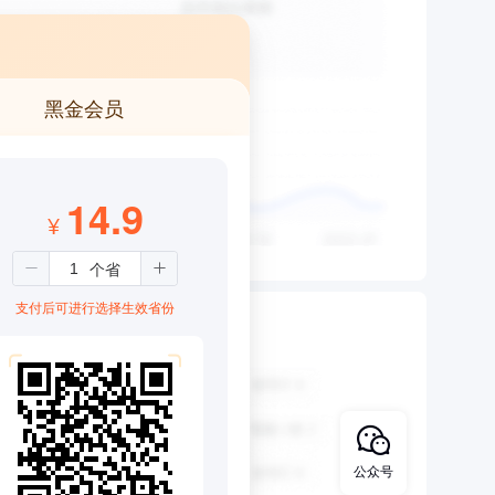
黑金会员
14.9
¥
支付后可进行选择生效省份
公众号