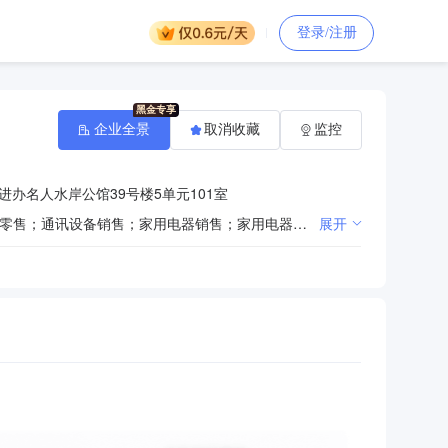
登录/注册
企业全景
取消收藏
监控
办名人水岸公馆39号楼5单元101室
一般项目：技术服务、技术开发、技术咨询、技术交流、技术转让、技术推广；计算机软硬件及辅助设备零售；通讯设备销售；家用电器销售；家用电器零配件销售；仪器仪表销售；文具用品零售；文具用品批发；日用杂品销售；教学用模型及教具销售；家用视听设备销售；体育用品及器材批发；体育用品及器材零售；五金产品零售；五金产品研发；工艺美术品及收藏品批发（象牙及其制品除外）；工艺美术品及收藏品零售（象牙及其制品除外）；服装服饰批发；服装服饰零售；鞋帽零售；鞋帽批发；家具销售；礼品花卉销售；日用电器修理；计算机及办公设备维修；安全系统监控服务；金属制品销售；通用设备修理；专用设备修理；办公服务；网络与信息安全软件开发；网络技术服务；信息技术咨询服务；普通机械设备安装服务。许可项目：电气安装服务；特种设备安装改造修理；人防工程防护设备安装；特定印刷品印刷。
展开