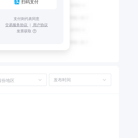
扫码支付
支付则代表同意
交易服务协议
｜
用户协议
发票获取
省份地区