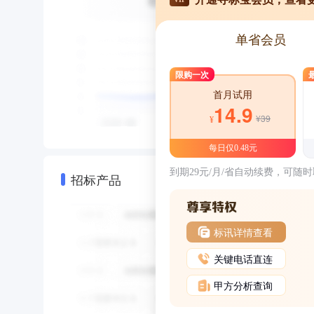
单省会员
限购一次
首月试用
14.9
¥39
¥
每日仅0.48元
到期29元/月/省自动续费，可随
招标产品
标讯详情查看
关键电话直连
甲方分析查询