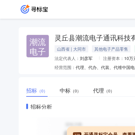
灵丘县潮流电子通讯科技
潮流
电子
山西省 | 大同市
其他电子产品零售
法定代表人：
刘彦军
注册资本：
10万
经营范围：
招标
中标
代理
（0）
（0）
（0）
招标分析
开通寻标宝会员，查看
VIP