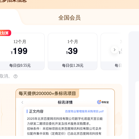
全国会员
最划算
12个月
1个月
3个月
199
39
99
¥
¥
¥
每日仅0.55元
每日仅1.26元
每日仅1.08元
时取消。