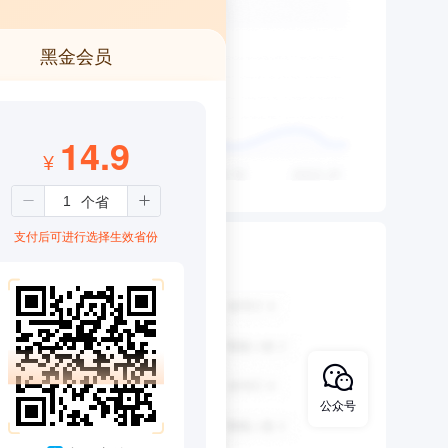
黑金会员
14.9
¥
支付后可进行选择生效省份
公众号