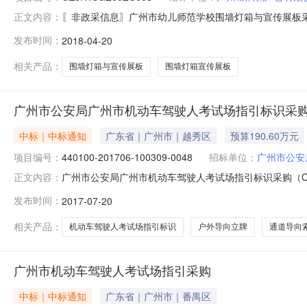
〖非政采信息〗广州市幼儿师范学校围墙灯箱与宣传展板采购
正文内容：
有限公司受广州市幼儿师范学校的委托，于2018年4月8日
发布时间：
2018-04-20
就本次采购的成交结果公告如下：一、采购项目编号：GZJ
1500
相关产品：
围墙灯箱与宣传展板
围墙灯箱宣传展板
广州市公安局广州市机动车驾驶人考试场指引标识采购(CLP
中标｜中标通知
广东省｜广州市｜越秀区
预算190.60万元
项目编号：
440100-201706-100309-0048
招标单位：
广州市公安
广州市公安局广州市机动车驾驶人考试场指引标识采购（CL
正文内容：
广州市公告时间2017年07月20日09:45本项目招
发布时间：
2017-07-20
详见公告正文项目联系电话详见公告正文采购单位广州市
见公告正文代理机构联系方
相关产品：
机动车驾驶人考试场指引标识
户外导向立牌
通道导向
广州市机动车驾驶人考试场指引采购
中标｜中标通知
广东省｜广州市｜番禺区