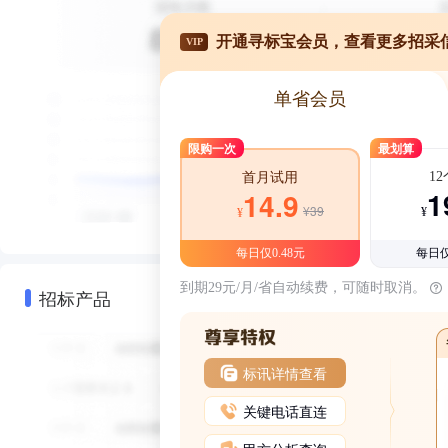
开通寻标宝会员，查看更多招采
VIP
单省会员
限购一次
最划算
1
首月试用
1
14.9
¥39
¥
¥
每日仅0.48元
每日仅
到期29元/月/省自动续费，可随时取消。
招标产品
标讯详情查看
关键电话直连