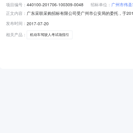
项目编号：
440100-201706-100309-0048
招标单位：
广州市伟圣
广东采联采购招标有限公司受广州市公安局的委托，于2017年6
正文内容：
本次采购的中标（成交）结果公告如下：一、采购项目编号：44
发布时间：
2017-07-20
（元）：1,906,000四、采购方式：公开招标五、中
相关产品：
机动车驾驶人考试场指引