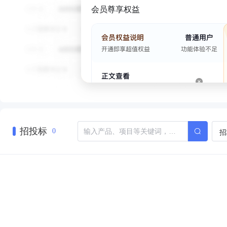
会员尊享权益
招投标
招
0