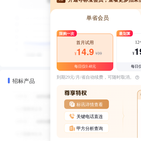
单省会员
限购一次
最划算
1
首月试用
1
14.9
¥39
¥
¥
每日仅0.48元
每日仅
到期29元/月/省自动续费，可随时取消。
招标产品
标讯详情查看
关键电话直连
甲方分析查询