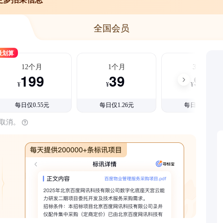
全国会员
最划算
12个月
1个月
3个月
199
39
99
¥
¥
¥
每日仅0.55元
每日仅1.26元
每日仅1.08元
时取消。