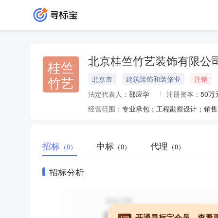
北京桂竺竹艺装饰有限公
桂竺
竹艺
北京市
建筑装饰和装修业
注销
法定代表人：
邵应学
注册资本：
50万
经营范围：
招标
中标
代理
（0）
（0）
（0）
招标分析
开通寻标宝会员，查看
VIP