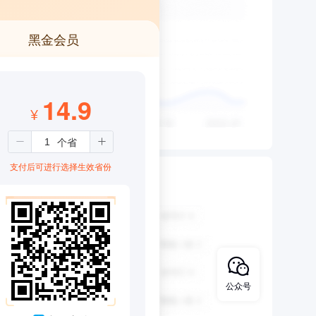
黑金会员
14.9
¥
支付后可进行选择生效省份
公众号