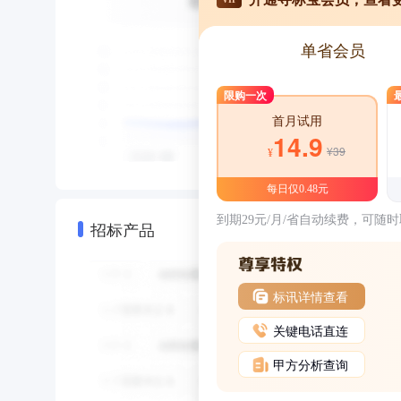
单省会员
限购一次
首月试用
14.9
¥39
¥
每日仅0.48元
到期29元/月/省自动续费，可随
招标产品
标讯详情查看
关键电话直连
甲方分析查询