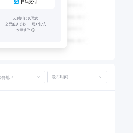
扫码支付
支付则代表同意
交易服务协议
｜
用户协议
发票获取
省份地区