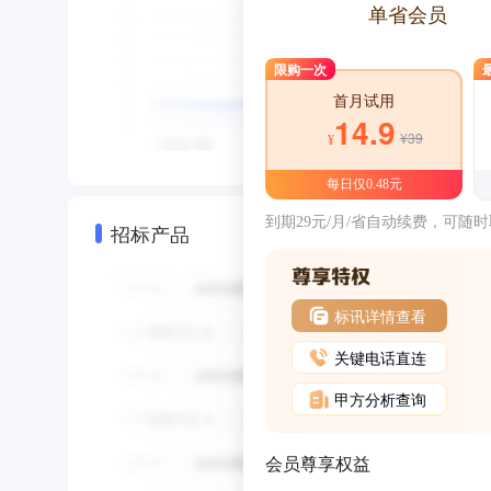
单省会员
限购一次
首月试用
14.9
¥39
¥
每日仅0.48元
到期29元/月/省自动续费，可随
招标产品
标讯详情查看
关键电话直连
甲方分析查询
会员尊享权益