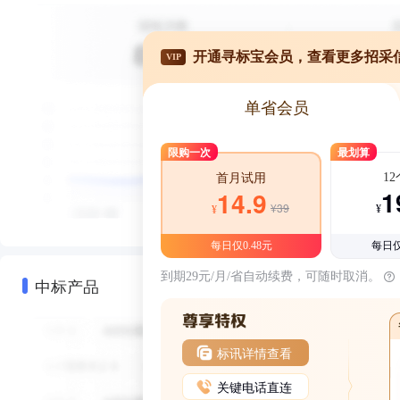
开通寻标宝会员，查看更多招采
VIP
单省会员
限购一次
最划算
1
首月试用
1
14.9
¥39
¥
¥
每日仅0.48元
每日仅
到期29元/月/省自动续费，可随时取消。
中标产品
标讯详情查看
关键电话直连