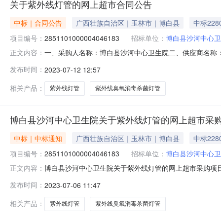
关于紫外线灯管的网上超市合同公告
中标｜合同公告
广西壮族自治区｜玉林市｜博白县
中标228
项目编号：
2851101000004046183
招标单位：
博白县沙河中心卫
一、采购人名称：博白县沙河中心卫生院二、供应商名称
正文内容：
2851101000004046183五、合同编号：11N994
发布时间：
2023-07-12 12:57
消毒条60.00382280服务要求或标的基本概况：七、其
相关产品：
紫外线灯管
紫外线臭氧消毒杀菌灯管
博白县沙河中心卫生院关于紫外线灯管的网上超市采
中标｜中标通知
广西壮族自治区｜玉林市｜博白县
中标228
项目编号：
2851101000004046183
招标单位：
博白县沙河中心卫
博白县沙河中心卫生院关于紫外线灯管的网上超市采购项目（项
正文内容：
卫生院关于紫外线灯管的网上超市采购项目采购项目项目编号:285
发布时间：
2023-07-06 11:47
项目所在行政区划名称:广西壮族自治区玉林市博白县报价起
相关产品：
紫外线灯管
紫外线臭氧消毒杀菌灯管