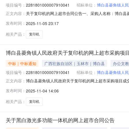
项目编号：
2281801000007910041
招标单位：
博白县菱角镇人民
关于复印机的网上超市合同公告一、采购人名称：博白县
正文内容：
项目编号：2281801000007910041五、合同编号：12
发布时间：
2025-11-05 23:17
卡美能达/KONICAMINOLTAbizhub227i套1.0
相关产品：
复印机
博白县菱角镇人民政府关于复印机的网上超市采购项
中标｜中标通知
广西壮族自治区｜玉林市｜博白县
办公文教
项目编号：
2281801000007910041
招标单位：
博白县菱角镇人民
博白县菱角镇人民政府关于复印机的网上超市采购项目成交公告
正文内容：
购结果公示如下：一、项目信息项目名称:博白县菱角镇人民政府
发布时间：
2025-11-04 14:06
信息：序号采购计划文号信息采购计划金额1YLZC2025-W1
相关产品：
复印机
关于黑白激光多功能一体机的网上超市合同公告