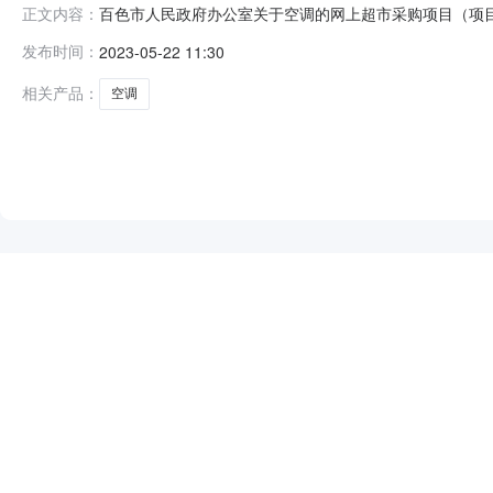
百色市人民政府办公室关于空调的网上超市采购项目（项目编号
正文内容：
关于空调的网上超市采购项目采购项目项目编号:28511010
发布时间：
2023-05-22 11:30
1BSZC[2023]621号-0012000.02BSZC[2023]6
相关产品：
空调
NEW
HOT
5折起
暂时没有搜索结果…