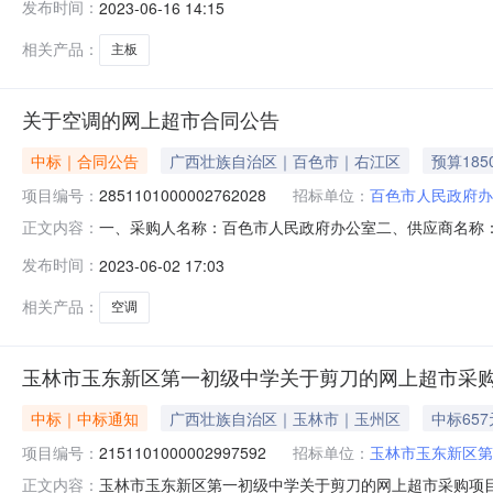
发布时间：
2023-06-16 14:15
ROGSTRIXB560-AGAMINGWIFI主板华硕/AsusROGSTR
相关产品：
主板
关于空调的网上超市合同公告
中标｜合同公告
广西壮族自治区｜百色市｜右江区
预算185
项目编号：
2851101000002762028
招标单位：
百色市人民政府办
一、采购人名称：百色市人民政府办公室二、供应商名称
正文内容：
2851101000002762028五、合同编号：11N692783
发布时间：
2023-06-02 17:03
变频冷暖制冷制热壁挂式空调挂机套机珊瑚玉空调格力/GREEKFR
相关产品：
空调
玉林市玉东新区第一初级中学关于剪刀的网上超市采
中标｜中标通知
广西壮族自治区｜玉林市｜玉州区
中标657
项目编号：
2151101000002997592
招标单位：
玉林市玉东新区第
玉林市玉东新区第一初级中学关于剪刀的网上超市采购项目（项
正文内容：