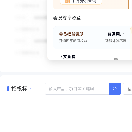
甲方分析查询
会员尊享权益
招投标
招
0