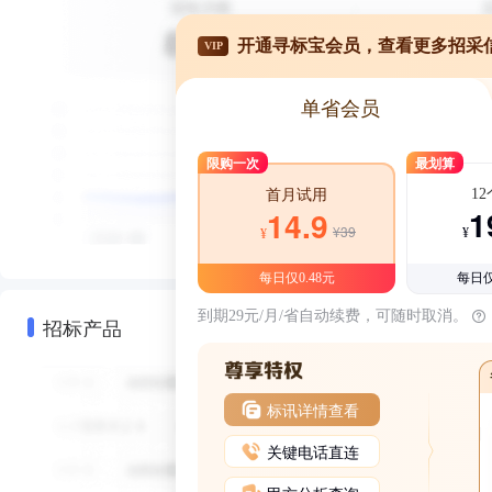
开通寻标宝会员，查看更多招采
VIP
单省会员
限购一次
最划算
1
首月试用
1
14.9
¥39
¥
¥
每日仅0.48元
每日仅
到期29元/月/省自动续费，可随时取消。
招标产品
标讯详情查看
关键电话直连