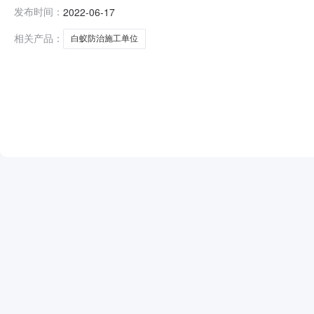
位比选人：漳州城诏房地产有限公司比选代理机构：福建
发布时间：
2022-06-17
屋白蚁预防工程施工技术规范》，中选人对诏安县霞洋佳
期限自工程交付使用之日起计算，每年复查一次
相关产品：
白蚁防治施工单位