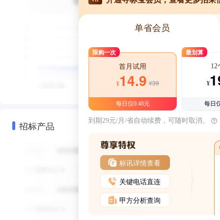
单省会员
限购一次
最划算
1
首月试用
1
14.9
¥39
¥
¥
每日仅0.48元
每日仅
到期29元/月/省自动续费，可随时取消。
招标产品
标讯详情查看
关键电话直连
甲方分析查询