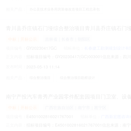
称:广西鼎策工程顾问有限责任公司;项目负责人:;报价:0.00
相关产品：
办公及技术业务用房装修改造项目工程总承包
青川县乔庄镇石门垭综合整治项目青川县乔庄镇石门
中标｜开标公示
吉林省｜长春市｜朝阳区
项目编号：
GY20230417GC
招标单位：
长春建工勘测规划设计有
招标项目编号：GY20230417(GC)003001信息来
正文内容：
息来源：四川开标参与人开标地点广元市公共资源交易中心开
发布时间：
2023-05-13 11:14
标记录表开标时间：2023-05-1110:30:00序号投标
相关产品：
综合整治项目
综合整治项目勘察设计
南宁产投汽车青秀产业园零件配套园项目门卫室、设
中标｜开标公示
广西壮族自治区｜南宁市｜邕宁区
项目编号：
E4501002816021767001
招标单位：
广西新宏图咨询
招标项目编号：E4501002816021767001信息
正文内容：
1109:30信息来源：南宁市公共资源交易中心开标参与人开