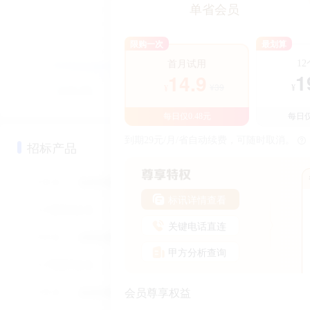
单省会员
限购一次
最划算
1
首月试用
1
14.9
¥39
¥
¥
每日仅0.48元
每日仅
到期29元/月/省自动续费，可随时取消。
招标产品
标讯详情查看
关键电话直连
甲方分析查询
会员尊享权益