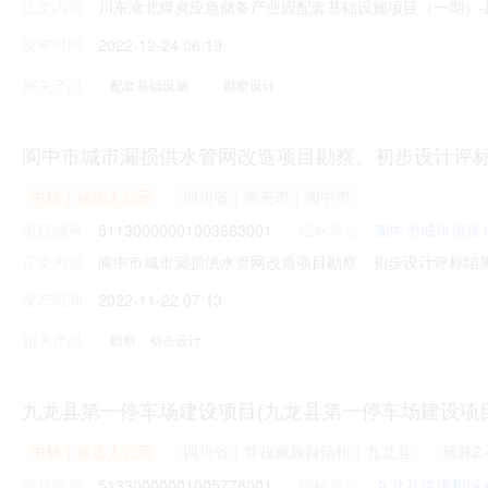
川东渝北煤炭应急储备产业园配套基础设施项目（一期）
正文内容：
渝北煤炭应急储备产业园配套基础设施项目（一期）勘察设计
发布时间：
2022-12-24 06:19
招标人联系电话0826-8987235招标代理机构四川中晟亿
2209
相关产品：
配套基础设施
勘察设计
阆中市城市漏损供水管网改造项目勘察、初步设计评
中标｜候选人公示
四川省｜南充市｜阆中市
项目编号：
51130000001003663001
招标单位：
阆中市城市供排
阆中市城市漏损供水管网改造项目勘察、初步设计评标结果公示发布
正文内容：
设计评标结果公示项目及标段名称阆中市城市漏损供水管网改
发布时间：
2022-11-22 07:13
限公司招标人联系电话15390498762招标代理机构四川
相关产品：
勘察、初步设计
九龙县第一停车场建设项目(九龙县第一停车场建设项
中标｜候选人公示
四川省｜甘孜藏族自治州｜九龙县
预算2.
项目编号：
51330000001005778001
招标单位：
九龙县住房和城