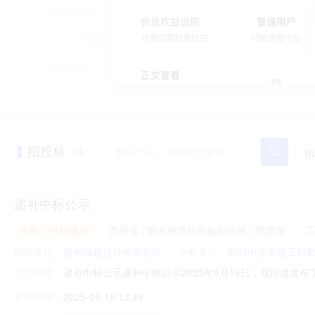
招投标
招
14
递补中标公示
中标｜中标通知
贵州省｜黔东南苗族侗族自治州｜凯里市
工
招标单位：
益州城建设计有限公司
中标单位：
四川中交宏远工程
递补中标公示递补中标公示2025年9月16日，我街道发
正文内容：
18日，该公司放弃中标。按照《中华人民共和国政府采
发布时间：
2025-09-19 13:49
下：一、项目名称盘陀村道路迁改工程勘察设计询价采购