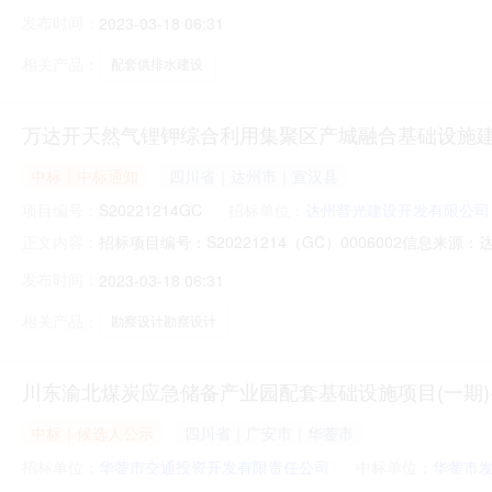
开标时间：2023-03-1716:08信息来源：德阳市公共
发布时间：
2023-03-18 06:31
配套供排水建设项目六标段什邡市城区配套供排水建设项目六标
相关产品：
配套供排水建设
万达开天然气锂钾综合利用集聚区产城融合基础设施建
中标｜中标通知
四川省｜达州市｜宣汉县
项目编号：
S20221214GC
招标单位：
达州普光建设开发有限公司
招标项目编号：S20221214（GC）0006002
正文内容：
公示发布时间：2023-03-1716:26信息来源：
发布时间：
2023-03-18 06:31
名称万达开天然气锂钾综合利用集聚区产城融合基础设施建设
设开发有
相关产品：
勘察设计勘察设计
川东渝北煤炭应急储备产业园配套基础设施项目(一期)
中标｜候选人公示
四川省｜广安市｜华蓥市
招标单位：
华蓥市交通投资开发有限责任公司
中标单位：
华蓥市