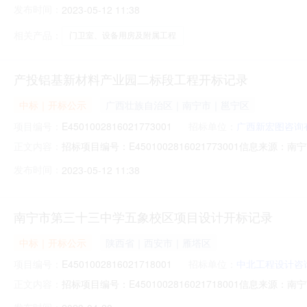
发布时间：
2023-05-12 11:38
司;项目负责人:;报价:0.00元/%;工期:日历天;质量要求
相关产品：
门卫室、设备用房及附属工程
产投铝基新材料产业园二标段工程开标记录
中标｜开标公示
广西壮族自治区｜南宁市｜邕宁区
项目编号：
E4501002816021773001
招标单位：
广西新宏图咨询
招标项目编号：E4501002816021773001信息来
正文内容：
交易中心开标参与人开标地点C3开标室（工程类）（约容纳50人
发布时间：
2023-05-12 11:38
日历天;质量要求:;保证金金额:0.00元,投标文件递交时间:
南宁市第三十三中学五象校区项目设计开标记录
中标｜开标公示
陕西省｜西安市｜雁塔区
项目编号：
E4501002816021718001
招标单位：
中北工程设计咨
招标项目编号：E4501002816021718001信息来
正文内容：
资源交易中心开标参与人开标地点C1开标室（工程类）（约容纳