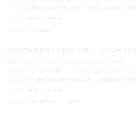
九龙县第一停车场建设项目（九龙县第一停车场建设项目勘察设计）
正文内容：
停车场建设项目勘察设计）评标结果公示项目及标段名称
发布时间：
2022-11-17 08:18
0836-6628882招标人九龙县住房和城乡建设局招标人联系
相关产品：
停车场建设
马尔康市草登乡等五个乡镇砂石加工厂建设项目马尔康
中标｜开标公示
贵州省｜黔东南苗族侗族自治州｜凯里市
项目编号：
马尔工招[2022]52号
招标单位：
益州城建设计有限公
马尔康市草登乡等五个乡镇砂石加工厂建设项目马尔康市草登乡
正文内容：
尔工招[2022]52号0000000开标参与人开标地点阿坝州
发布时间：
2022-11-02 13:02
（交货期）：30。投标人名称：核工业西南勘察设计研究院
相关产品：
砂石加工厂建设
勘察设计