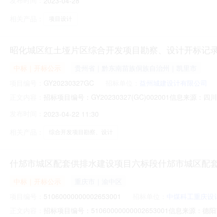
发布时间：
2023-04-28
价:0.00元/%;工期:90日历天;质量要求:;保证金金额:0.00元
相关产品：
项目设计
昭化城区红土垭片区综合开发项目勘察、设计开标记
中标｜开标公示
贵州省｜黔东南苗族侗族自治州｜凯里市
项目编号：
GY20230327GC
招标单位：
益州城建设计有限公司
招标项目编号：GY20230327(GC)002001信息来
正文内容：
点广元市公共资源交易中心开标时间2023-04-2116:2
发布时间：
2023-04-22 11:30
件密封情况保证金到账金额（元）投标报价（元）质量目标工期备注签
相关产品：
综合开发项目勘察、设计
什邡市城区配套供排水建设项目六标段什邡市城区配
中标｜开标公示
重庆市｜渝中区
项目编号：
51060000000002653001
招标单位：
中煤科工重庆设
招标项目编号：51060000000002653001信
正文内容：