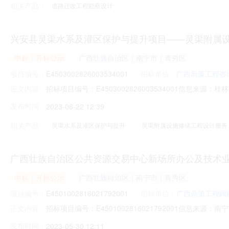
相关产品：
道路迁改工程勘察设计
兴安县灵渠水系及灌区保护与提升项目——灵渠附属
中标｜开标公示
广西壮族自治区｜南宁市｜青秀区
项目编号：
E4503002826003534001
招标单位：
广西新厦工程咨
招标项目编号：E4503002826003534001信息
正文内容：
2109:30信息来源：桂林市政府采购网开标参与人开标地点
发布时间：
2023-06-22 12:39
责人:;报价:0.00元/%;工期:日历天;质量要求:;保证金
相关产品：
灵渠水系及灌区保护与提升
灵渠附属设施修缮工程设计服务
广西壮族自治区公共资源交易中心新场所办公及技术业
中标｜开标公示
广西壮族自治区｜南宁市｜青秀区
项目编号：
E4501002816021792001
招标单位：
广西鼎策工程顾
招标项目编号：E4501002816021792001信
正文内容：
记录开标时间：2023-05-2909:30信息来源：南宁市
发布时间：
2023-05-30 12:11