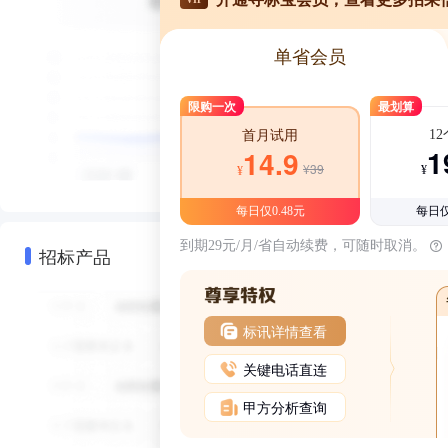
单省会员
限购一次
最划算
1
首月试用
1
14.9
¥39
¥
¥
每日仅0.48元
每日仅
到期29元/月/省自动续费，可随时取消。
招标产品
标讯详情查看
关键电话直连
甲方分析查询