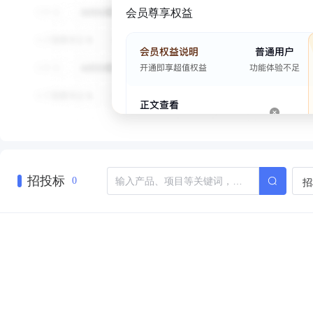
会员尊享权益
招投标
招
0