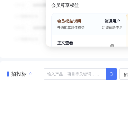
会员尊享权益
招投标
招
0