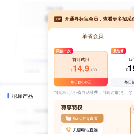
开通寻标宝会员，查看更多招采
VIP
单省会员
限购一次
最划算
1
首月试用
1
14.9
¥39
¥
¥
每日仅0.48元
每日仅
到期29元/月/省自动续费，可随时取消。
招标产品
标讯详情查看
关键电话直连