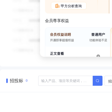
甲方分析查询
会员尊享权益
招投标
招
0