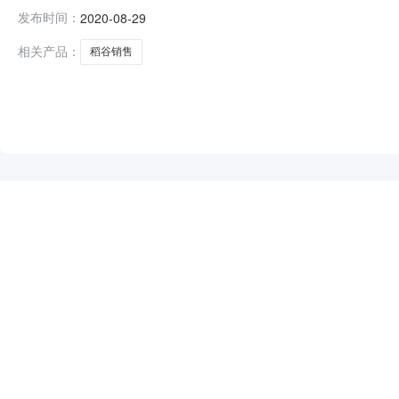
间和交易方式交易时间：2020年8月31日10:15交
发布时间：
2020-08-29
售。会员点击“我要买粮”，再点击“参加竞价交易”进入“
宁粮食购销有限公司数量：
相关产品：
稻谷销售
NEW
HOT
5折起
暂时没有搜索结果…