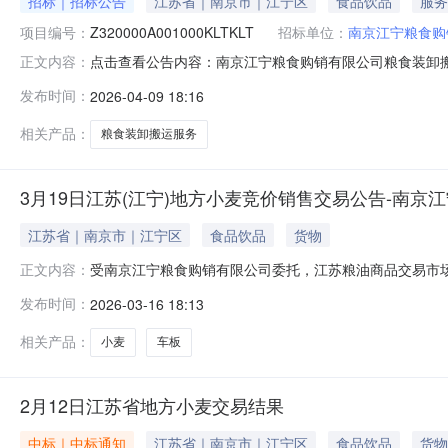
招标｜招标公告
江苏省｜南京市｜江宁区
食品饮品
服务
项目编号：
Z320000A001000KLTKLT
招标单位：
南京江宁粮食购
点击查看公告内容：南京江宁粮食购销有限公司粮食装卸
正文内容：
发布时间：
2026-04-09 18:16
相关产品：
粮食装卸搬运服务
3月19日江苏(江宁)地方小麦竞价销售交易公告-南京
江苏省｜南京市｜江宁区
食品饮品
货物
受南京江宁粮食购销有限公司委托，江苏粮油商品交易市场举
正文内容：
式：本次交易采用网上远程交易模式。交易市场将通过国家粮
发布时间：
2026-03-16 18:13
价。二、品种、数量、质量、价格及存粮地点品种：2025
竞购*须到库
相关产品：
小麦
车板
2月12日江苏省地方小麦交易结果
中标｜中标通知
江苏省｜南京市｜江宁区
食品饮品
货物