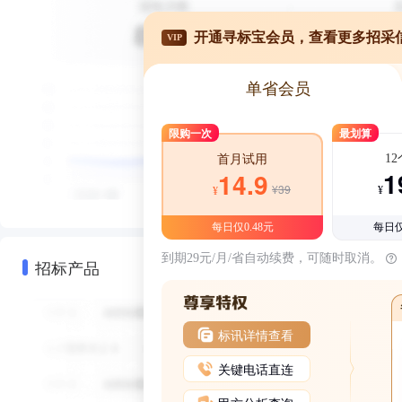
开通寻标宝会员，查看更多招采
VIP
单省会员
限购一次
最划算
1
首月试用
1
14.9
¥39
¥
¥
每日仅0.48元
每日仅
到期29元/月/省自动续费，可随时取消。
招标产品
标讯详情查看
关键电话直连