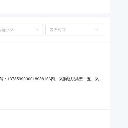
省份地区
8599000018938166四、采购组织类型：五、采购
联系方式1、采购人名称：石门县档案馆地址：/联系人：联
：监督投诉电话