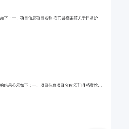
果公示如下：一、项目信息项目名称:石门县档案馆关于日常护理
区划编码:430726项目所在行政区划名称:湖南省常德市石门县
用代码或组织机构代码:MB169016
现将采购结果公示如下：一、项目信息项目名称:石门县档案馆关
计划信息：项目所在行政区划编码:430726项目所在行政区划名
联系方式:采购单位统一社会信用代码或组织机构代