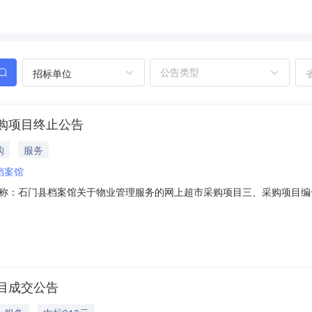
招标单位
购项目终止公告
购
服务
档案馆
石门县档案馆关于物业管理服务的网上超市采购项目三、采购项目编号：137
止原因：原因类型:采购人原因补充说明:协商一致。八、其他事项：九、
联系人：联系电话：传真：3、同级政府采购监督管理部门名称：联系人
目成交公告