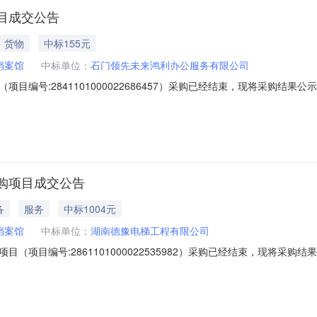
目成交公告
货物
中标155元
档案馆
中标单位：
石门领先未来鸿利办公服务有限公司
目编号:2841101000022686457）采购已经结束，现将采购结
22686457项目联系人:刘德辉项目联系电话:/采购计划信息：项目所在行政
石门县档案馆采购单位地址:/采购单位联系人和联系方式:采购单位统一社会信
购项目成交公告
备
服务
中标1004元
档案馆
中标单位：
湖南德豫电梯工程有限公司
（项目编号:2861101000022535982）采购已经结束，现将采
000022535982项目联系人:刘德辉项目联系电话:/采购计划信息：项目
单位名称:石门县档案馆采购单位地址:/采购单位联系人和联系方式:采购单