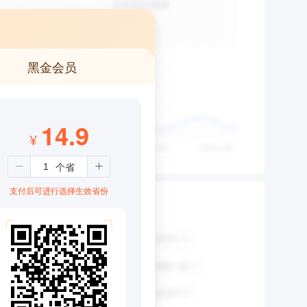
黑金会员
14.9
¥
支付后可进行选择生效省份