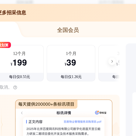
更多招采信息
全国会员
最划算
12个月
1个月
3个月
199
39
99
¥
¥
¥
每日仅0.55元
每日仅1.26元
每日仅1.08元
时取消。