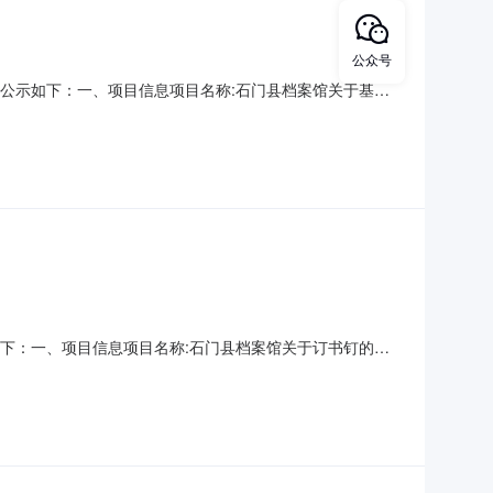
公众号
购结果公示如下：一、项目信息项目名称:石门县档案馆关于基础
所在行政区划编码:430726项目所在行政区划名称:湖南省常德
位统一社会信用代码或组织机构代码:MB16
公示如下：一、项目信息项目名称:石门县档案馆关于订书钉的网
编码:430726项目所在行政区划名称:湖南省常德市石门县报价
码或组织机构代码:MB1690162采