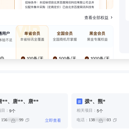
查看全部权益
唐**、唐**、唐**
拨*、熊*
拨
个
个
9
5
项目：
相关项目：
立即查看
：
156
99
电话：
138
03
******
******