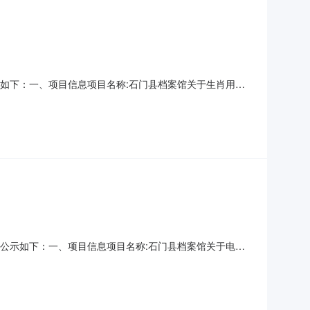
果公示如下：一、项目信息项目名称:石门县档案馆关于生肖用品
区划编码:430726项目所在行政区划名称:湖南省常德市石门县
用代码或组织机构代码:MB169016
购结果公示如下：一、项目信息项目名称:石门县档案馆关于电梯
所在行政区划编码:430726项目所在行政区划名称:湖南省常德
位统一社会信用代码或组织机构代码:MB16