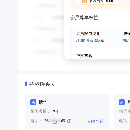
甲方分析查询
会员尊享权益
招标联系人
唐*
唐
唐
个
17
相关项目：
相关
立即查看
电话：
158
65
电话
******