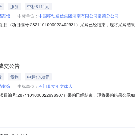
子
服务
中标6111元
档案馆
中标单位：
中国移动通信集团湖南有限公司常德分公司
（项目编号:2821101000022402931）采购已经结束，现将采
000022402931项目联系人:刘德辉项目联系电话:/采购计划信息：项目
单位名称:石门县档案馆采购单位地址:/采购单位联系人和联系方式:采购单
成交公告
教
货物
中标1768元
档案馆
中标单位：
石门县文汇文体店
编号:2871101000022696907）采购已经结束，现将采购结果
696907项目联系人:刘德辉项目联系电话:/采购计划信息：项目所在行政区划
县档案馆采购单位地址:/采购单位联系人和联系方式:采购单位统一社会信用代