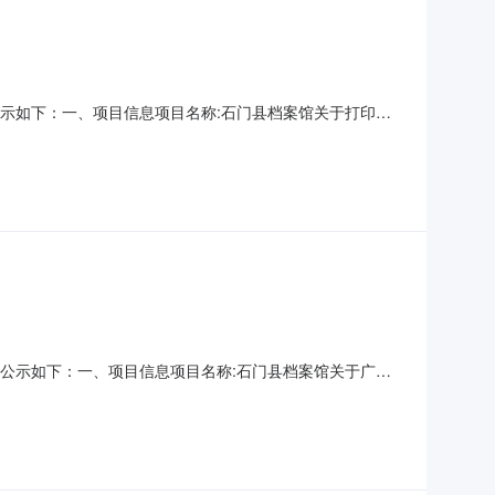
结果公示如下：一、项目信息项目名称:石门县档案馆关于打印服
行政区划编码:430726项目所在行政区划名称:湖南省常德市石
社会信用代码或组织机构代码:MB1690
购结果公示如下：一、项目信息项目名称:石门县档案馆关于广告
所在行政区划编码:430726项目所在行政区划名称:湖南省常德
位统一社会信用代码或组织机构代码:MB16