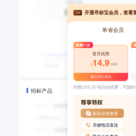
开通寻标宝会员，查看
VIP
单省会员
限购一次
首月试用
14.9
¥39
¥
每日仅0.48元
到期29元/月/省自动续费，可随
招标产品
标讯详情查看
关键电话直连