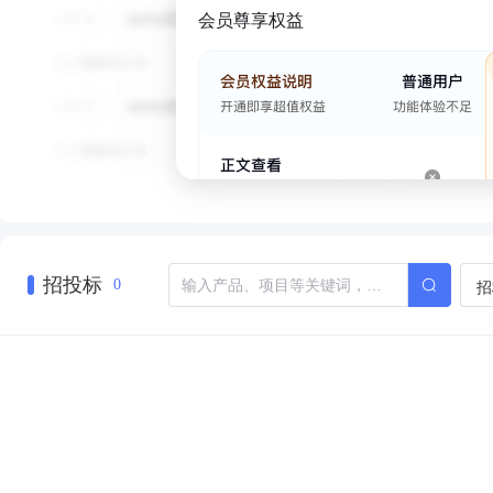
会员尊享权益
招投标
招
0