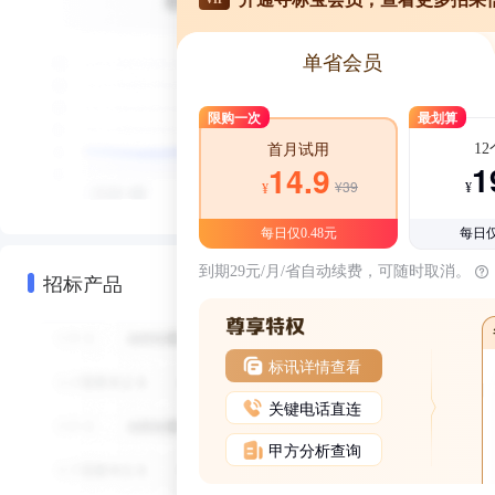
单省会员
限购一次
最划算
1
首月试用
1
14.9
¥39
¥
¥
每日仅0.48元
每日仅
到期29元/月/省自动续费，可随时取消。
招标产品
标讯详情查看
关键电话直连
甲方分析查询