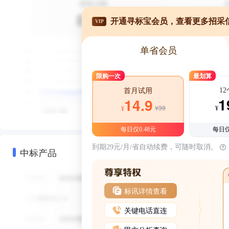
开通寻标宝会员，查看更多招采
VIP
单省会员
限购一次
最划算
1
首月试用
1
14.9
¥39
¥
¥
每日仅0.48元
每日仅
到期29元/月/省自动续费，可随时取消。
中标产品
标讯详情查看
关键电话直连