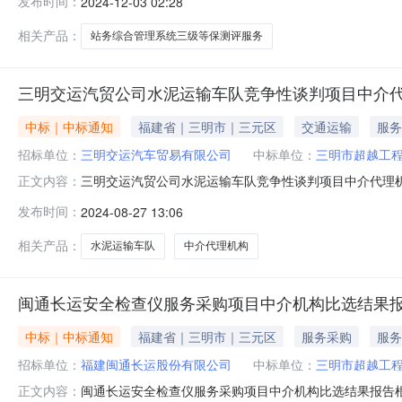
发布时间：
2024-12-03 02:28
交运信息科技有限公司；二、项目名称：采购站务综合管
询有限公司；五、公示时间：2024年
相关产品：
站务综合管理系统三级等保测评服务
三明交运汽贸公司水泥运输车队竞争性谈判项目中介
中标｜中标通知
福建省｜三明市｜三元区
交通运输
服务
招标单位：
三明交运汽车贸易有限公司
中标单位：
三明市超越工
三明交运汽贸公司水泥运输车队竞争性谈判项目中介代理机
正文内容：
午10:30对三明交运汽贸公司水泥运输车队竞争性谈判
发布时间：
2024-08-27 13:06
队竞争性谈判项目三、比选地点：三明交运汽车贸易有限公
小林？？？联系电话0598-
相关产品：
水泥运输车队
中介代理机构
闽通长运安全检查仪服务采购项目中介机构比选结果
中标｜中标通知
福建省｜三明市｜三元区
服务采购
服务
招标单位：
福建闽通长运股份有限公司
中标单位：
三明市超越工
闽通长运安全检查仪服务采购项目中介机构比选结果报告根据
正文内容：