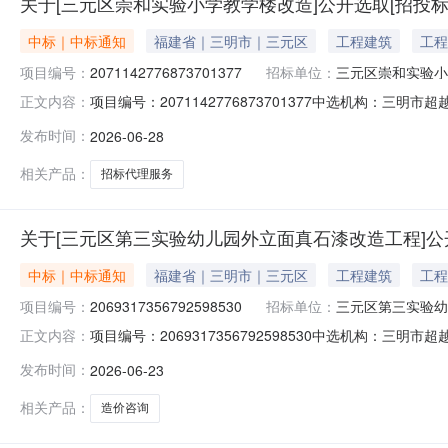
关于[三元区崇和实验小学教学楼改造]公开选取[招投
中标｜中标通知
福建省｜三明市｜三元区
工程建筑
工程
项目编号：
2071142776873701377
招标单位：
三元区崇和实验小
项目编号：2071142776873701377中选机构
正文内容：
最高费用（元）：5000费用说明：根据中介超市报价均价加
发布时间：
2026-06-28
教学楼改造选取招标代理单位，进行施工单位选取，工程造价约5
相关产品：
招标代理服务
关于[三元区第三实验幼儿园外立面真石漆改造工程]公
中标｜中标通知
福建省｜三明市｜三元区
工程建筑
工程
项目编号：
2069317356792598530
招标单位：
三元区第三实验幼
项目编号：2069317356792598530中选机构
正文内容：
（元）：1470最高费用（元）：1490费用说明：此项为改
发布时间：
2026-06-23
采购内容说明：本工程投资估算约48万元(最终以财政审
相关产品：
造价咨询