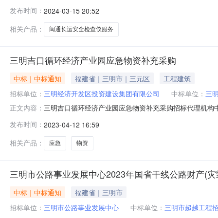
通长运安全检查仪服务采购项目中介机构进行比选，现将
发布时间：
2024-03-15 20:52
比选地点：三明市交运集团有限公司五楼会议室；四、中选单
0598-8083590福
相关产品：
闽通长运安全检查仪服务
三明吉口循环经济产业园应急物资补充采购
中标｜中标通知
福建省｜三明市｜三元区
工程建筑
招标单位：
三明经济开发区投资建设集团有限公司
中标单位：
三
三明吉口循环经济产业园应急物资补充采购招标代理机构
正文内容：
比选公告》的要求，该项目在三明市政务中介网上服务大
发布时间：
2023-04-12 16:59
具体候选如下：第一顺位：三明市超越工程招标咨询有限公
系人：练先生联系电话：150800317
相关产品：
应急
物资
三明市公路事业发展中心2023年国省干线公路财产(
中标｜中标通知
福建省｜三明市
招标单位：
三明市公路事业发展中心
中标单位：
三明市超越工程