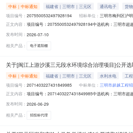
中标｜中标通知
福建省｜三明市｜三元区
通讯电子
货物
项目编号：
2075500532497928194
招标单位：
三明市梅列区沪明
项目编号：2075500532497928194中选机构
正文内容：
（元）：5500费用说明：代理服务费由中标方支付最高报价
发布时间：
2026-07-10
购项目，本项目采购金额约46万左右，负责政府采购代理选取中介
相关产品：
电子遮阳棚
关于[闽江上游沙溪三元段水环境综合治理项目]公开选
中标｜中标通知
福建省｜三明市｜三元区
水利水电
工程
项目编号：
2071403227431849985
中标单位：
三明市超越工程招
项目编号：2071403227431849985中选机构
正文内容：
（元）：8500最高费用（元）：12750费用说明：闽江
发布时间：
2026-06-29
价（元）：10488.0采购内容说明：闽江上游沙溪三元段
相关产品：
招投标代理