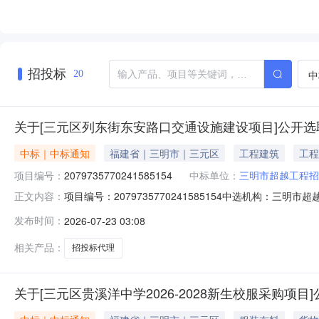
招投标
中
20
关于[三元区列东街东安路口交通设施建设项目]公开选
中标｜中标通知
福建省｜三明市｜三元区
工程建筑
工程
项目编号：
2079735770241585154
中标单位：
三明市超越工程招
项目编号：2079735770241585154中选机构
正文内容：
（元）：12600最高费用（元）：16800费用说明：
发布时间：
2026-07-23 03:08
核价计算。最高报价（元）：16000.0最低报价（元）：
及
相关产品：
招投标代理
关于[三元区贵溪洋中学2026-2028新生校服采购项