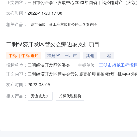
三明市公路事业发展中心2023年国省干线公路财产（灾
正文内容：
EvaluationOnly.CreatedwithAspose.Word
发布时间：
2022-11-29 17:38
购随机抽取结果公示根据《三明市公路事业发展中心202
务大厅进行政府
相关产品：
财产保险、建工雇主险和公路公众责任险
三明经济开发区管委会旁边坡支护项目
中标｜中标通知
福建省｜三明市
其他
工程
招标单位：
三明经济开发区管委会
中标单位：
三明市超越工程招
三明经济开发区管委会旁边坡支护项目招标代理机构中选
正文内容：
要求，该项目在三明市政务中介网上服务大厅进行工程招
发布时间：
2022-08-05
一顺位：三明市超越工程招标咨询有限公司第二顺位：福建
15716013957三明经济开发区投资
相关产品：
旁边坡支护
招标代理机构