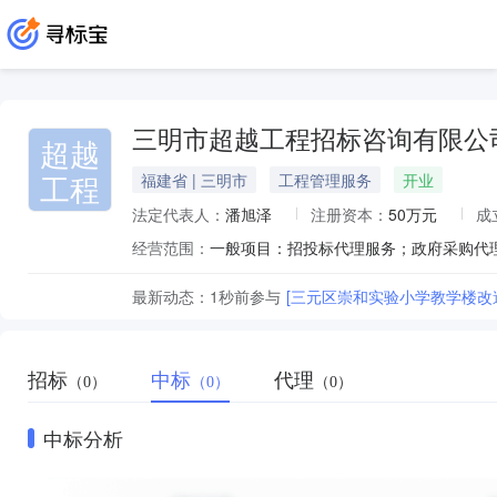
三明市超越工程招标咨询有限公
超越
工程
福建省 | 三明市
工程管理服务
开业
法定代表人：
潘旭泽
注册资本：
50万元
成
经营范围：
最新动态：
1秒前
参与
[三元区崇和实验小学教学楼改
招标
中标
代理
（0）
（0）
（0）
中标分析