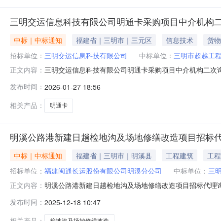
三明交运信息科技有限公司明通卡采购项目中介机构
中标｜中标通知
福建省｜三明市｜三元区
信息技术
货物
招标单位：
三明交运信息科技有限公司
中标单位：
三明市超越工
三明交运信息科技有限公司明通卡采购项目中介机构二次询价
正文内容：
公司会议室对三明交运信息科技有限公司明通卡采购项目
发布时间：
2026-01-27 18:56
二次询价的中标候选人为：三明市超越工程招标咨询有限公
通卡采购项目中介机构二次询价3、
相关产品：
明通卡
明溪公路港新建日趟检地沟及场地修缮改造项目招标
中标｜中标通知
福建省｜三明市｜明溪县
工程建筑
工程
招标单位：
福建闽通长运股份有限公司明溪分公司
中标单位：
三
明溪公路港新建日趟检地沟及场地修缮改造项目招标代理询价
正文内容：
汽车站三楼会议室举行。现将本次询价结果公示如下：一
发布时间：
2025-12-18 10:47
三、服务内容：负责明溪公路港新建日趟检地沟及场地修
2100元；第二中标候选人：福建鼎蓬工
相关产品：
检地沟及场地修缮改造