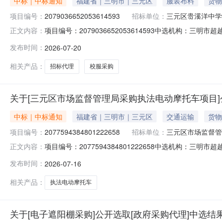
中标｜中标通知
福建省｜三明市｜三元区
服装布料
货物
项目编号：
2079036652053614593
招标单位：
三元区贵溪洋中学
项目编号：2079036652053614593中选机构：
正文内容：
费用（元）：2500最高费用（元）：4000费用说明：代理
发布时间：
2026-07-20
洋中学2026-2028新生校服采购项目，校服采购招标代
相关产品：
招标代理
校服采购
关于[三元区市场监督管理局采购执法电动摩托车项目]
中标｜中标通知
福建省｜三明市｜三元区
交通运输
货物
项目编号：
2077594384801222658
招标单位：
三元区市场监督管
项目编号：2077594384801222658中选机构
正文内容：
费用（元）：2500最高费用（元）：3000费用说明：参照
发布时间：
2026-07-16
明：采购执法电动摩托车8辆，含统一标识涂装、保险、上牌选取
相关产品：
执法电动摩托车
关于[电子遮阳棚采购]公开选取[政府采购代理]中选结