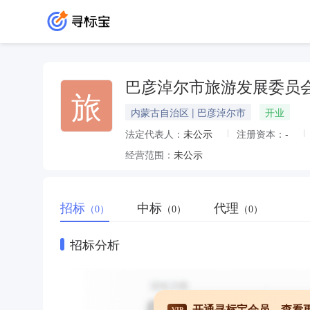
巴彦淖尔市旅游发展委员
旅
内蒙古自治区 | 巴彦淖尔市
开业
法定代表人：
未公示
注册资本：
-
经营范围：
未公示
招标
中标
代理
（0）
（0）
（0）
招标分析
开通寻标宝会员，查看
VIP