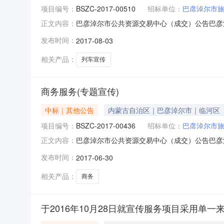
项目编号：
BSZC-2017-00510
招标单位：
巴彦淖尔市
巴彦淖尔市公共资源交易中心（成交）公告巴彦淖
正文内容：
就本次采购中标(成交)结果公告如下。1、采购项
发布时间：
2017-08-03
程名称数量技术规格、参数及要求预算金额（元）
在公示期间后
相关产品：
列车宣传
商务服务(专题宣传)
中标｜其他公告
内蒙古自治区｜巴彦淖尔市｜临河区
项目编号：
BSZC-2017-00436
招标单位：
巴彦淖尔市
巴彦淖尔市公共资源交易中心（成交）公告巴彦
正文内容：
行采购,现就本次采购中标(成交)结果公告如下。
发布时间：
2017-06-30
号货物、服务和工程名称数量技术规格、参数及要
额：100000元
相关产品：
商务
于2016年10月28日就宣传服务项目采用单