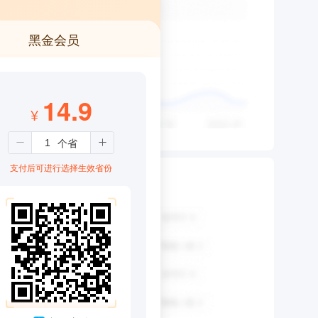
黑金会员
14.9
¥
支付后可进行选择生效省份