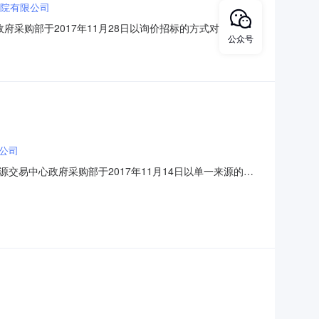
院有限公司
府采购部于2017年11月28日以询价招标的方式对市域主要
公众号
2号）实施了政府集中采购。现将中标结果公告如下。1、公告时间：
50000北京天道蓝图规划设计院
公司
易中心政府采购部于2017年11月14日以单一来源的方
0846号）实施了政府集中采购。现将中标结果公告如下。1、公告
1￥：900000中国航空传媒有限责任公司