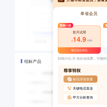
单省会员
限购一次
首月试用
14.9
¥39
¥
每日仅0.48元
到期29元/月/省自动续费，可随
招标产品
标讯详情查看
关键电话直连
甲方分析查询