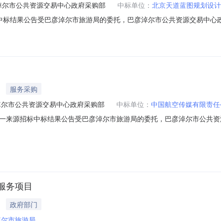
淖尔市公共资源交易中心政府采购部
中标单位：
北京天道蓝图规划设计
招标中标结果公告受巴彦淖尔市旅游局的委托，巴彦淖尔市公共资源交易中心政
17-XJZB-00882，财政编号：巴财购准字（电子）[2017]0088
标日期：2017年11月28日3、包号预算（元）中标供应商中标价(元)1￥：3
服务采购
淖尔市公共资源交易中心政府采购部
中标单位：
中国航空传媒有限责任
来源招标中标结果公告受巴彦淖尔市旅游局的委托，巴彦淖尔市公共资源交
G2017-DYLY-00846，财政编号：巴财购准字（电子）[2017]0
日2、定标日期：2017年11月14日3、包号预算（元）中标供应商中标价(元)
服务项目
政府部门
淖尔市旅游局