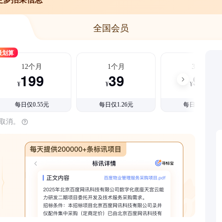
全国会员
最划算
12个月
1个月
3个月
199
39
99
¥
¥
¥
每日仅0.55元
每日仅1.26元
每日仅1.08元
时取消。