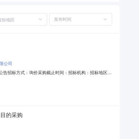
省份地区
限公司
标结果公告招标方式：询价采购截止时间：招标机构：招标地区：
招标中标结果公告受巴彦淖尔市旅游发展委员会的委托，巴
CG2018-DYLY-00630，财政编号：巴财购准字（电
项目的采购