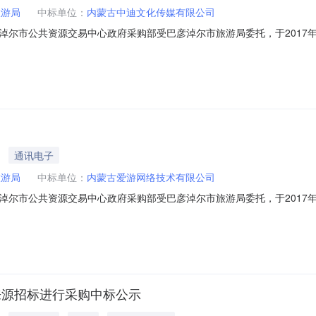
旅游局
中标单位：
内蒙古中迪文化传媒有限公司
尔市公共资源交易中心政府采购部受巴彦淖尔市旅游局委托，于2017年
目名称：列车宣传服务批准文件编号：BSZC-2017-005102、中标
附件材料1列车宣传服务1详见采购询价文件120000供应商：内蒙古中迪
通讯电子
旅游局
中标单位：
内蒙古爱游网络技术有限公司
淖尔市公共资源交易中心政府采购部受巴彦淖尔市旅游局委托，于2017年
1、采购项目名称：商务服务（专题宣传）批准文件编号：BSZC-2017-
求预算金额（元）附件材料1商务服务（专题宣传）1详见采购询价文件1
一来源招标进行采购中标公示