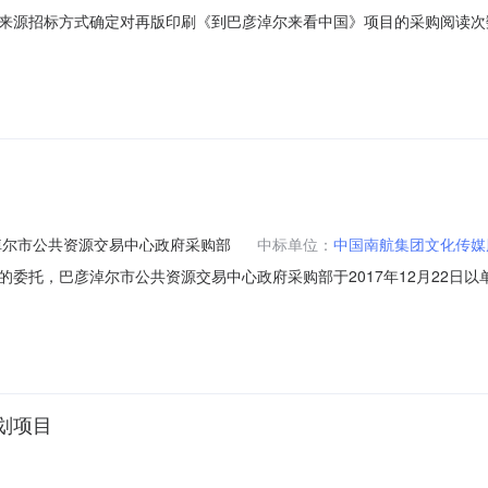
招标方式确定对再版印刷《到巴彦淖尔来看中国》项目的采购阅读次数：100
发展委员会的委托，采用单一来源招标方式确定对再版印刷《到巴彦淖尔
编号：巴财购准字（电子）[2018]00128号三、批准文件编号：BSZFC
淖尔市公共资源交易中心政府采购部
中标单位：
中国南航集团文化传媒
委托，巴彦淖尔市公共资源交易中心政府采购部于2017年12月22日
巴财购准字（电子）[2017]00845号）实施了政府集中采购。现将中标结果公告如
（元）中标供应商中标价(元)1￥：540000中国南航集团文化传媒股份有限
划项目