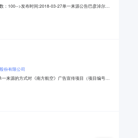
-->发布时间:2018-03-27单一来源公告巴彦淖尔市
来看中国》项目的采购，具体招标内容如下：一、项目名
GHW-2018-00128四、项目金额：290000元整。
股份有限公司
以单一来源的方式对《南方航空》广告宣传项目（项目编号：
下：1、公告时间：2017年12月22日至2017年12月25日
公司￥：480000请中标供应商在公