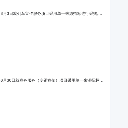
8月3日就列车宣传服务项目采用单一来源招标进行采购,现
（成交）供应商名称及中标（成交）价格：包号货物、服务和工
文化传媒有限公司；中标金额：115000元。请中标供应商
6月30日就商务服务（专题宣传）项目采用单一来源招标进
004362、中标（成交）供应商名称及中标（成交）价格：包
20000供应商：内蒙古爱游网络技术有限公司；中标金