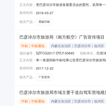
受巴彦淖尔市旅游发展委员会的委托，采用单一来源
正文内容：
公共资源交易中心政府采购部受巴彦淖尔市旅游
发布时间：
2018-03-27
称：再版印刷《到巴彦淖尔来看中国》项目二、批准文件
五、
相关产品：
再版印刷
巴彦淖尔市旅游局《南方航空》广告宣传项目
中标｜中标通知
内蒙古自治区｜巴彦淖尔市｜临河区
项目编号：
SZFCG2017-DYLY-00845
招标单位：
巴彦
单一来源招标中标结果公告受巴彦淖尔市旅游局的
正文内容：
SZFCG2017-DYLY-00845，财政编号：
发布时间：
2017-12-22
2、定标日期：2017年12月22日3、包号预算
相关产品：
广告宣传
巴彦淖尔市旅游局市域主要干道自驾车营地规
中标｜中标通知
内蒙古自治区｜巴彦淖尔市｜临河区