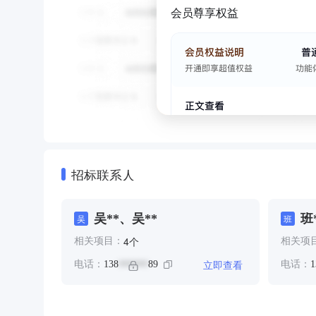
会员尊享权益
招标联系人
吴**、吴**
班
吴
班
个
4
相关项目：
相关项
立即查看
电话：
138
89
电话：
1
******