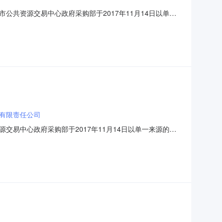
共资源交易中心政府采购部于2017年11月14日以单一
）[2017]00847号）实施了政府集中采购。现将中标结果公
商中标价(元)1￥：3800000内蒙古
有限责任公司
易中心政府采购部于2017年11月14日以单一来源的方
0844号）实施了政府集中采购。现将中标结果公告如下。1、公告
1￥：300000内蒙古易东联网络科技有限